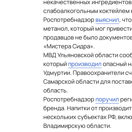
некачественных ингредиентов.
слабоалкогольным коктейлем н
Роспотребнадзор
выяснил
, чт
метанол, который мог привести
продавцов не было документов
«Мистера Сидра».
МВД Ульяновской области соо
который
производил
опасный н
Удмуртии. Правоохранители сч
Самарской области для постав
область.
Роспотребнадзор
поручил
реги
бренда. Напитки от производи
нескольких субъектах РФ, вклю
Владимирскую области.