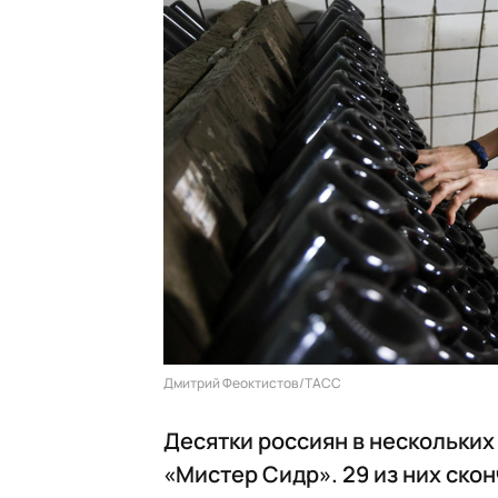
Дмитрий Феоктистов/ТАСС
Десятки россиян в нескольки
«Мистер Сидр». 29 из них ско