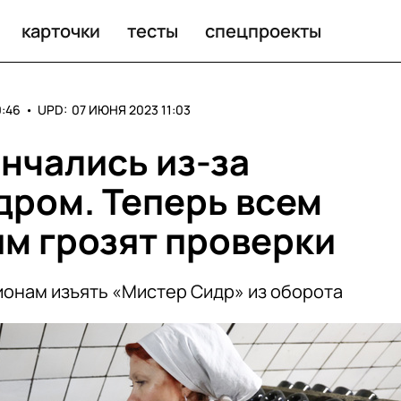
идр» из оборота
карточки
тесты
спецпроекты
:46
•
UPD:
07 ИЮНЯ 2023 11:03
нчались из-за
дром. Теперь всем
м грозят проверки
онам изъять «Мистер Сидр» из оборота