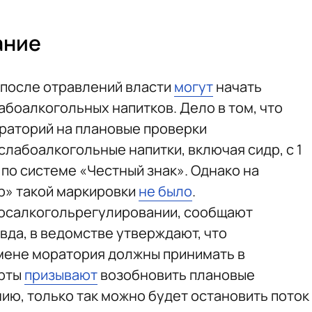
ание
 после отравлений власти
могут
начать
абоалкогольных напитков. Дело в том, что
ораторий на плановые проверки
слабоалкогольные напитки, включая сидр, с 1
по системе «Честный знак». Однако на
р» такой маркировки
не было
.
осалкогольрегулировании, сообщают
вда, в ведомстве утверждают, что
мене моратория должны принимать в
ерты
призывают
возобновить плановые
нию, только так можно будет остановить поток