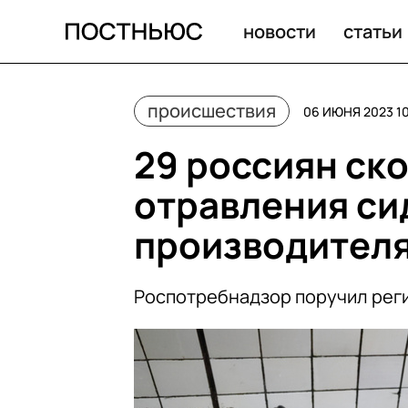
Роспотребнадзор поручил регионам изъять «Мистер С
новости
статьи
происшествия
06 ИЮНЯ 2023 10
29 россиян ско
отравления си
производителя
Роспотребнадзор поручил реги