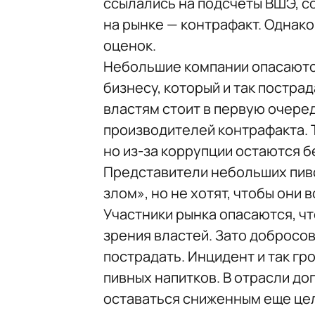
ссылались на подсчеты ВШЭ, с
на рынке — контрафакт. Однак
оценок.
Небольшие компании опасаются
бизнесу, который и так пострад
властям стоит в первую очере
производителей контрафакта. 
но из-за коррупции остаются 
Представители небольших пив
злом», но не хотят, чтобы они 
Участники рынка опасаются, ч
зрения властей. Зато добросо
пострадать. Инцидент и так г
пивных напитков. В отрасли до
оставаться сниженным еще це