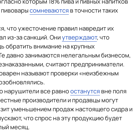
огласно которым 18% пива и пивных напитков
о пивовары
сомневаются
в точности таких
, что ужесточение правил навредит их
ал из-за санкций. Они
утверждают
, что
дь обратить внимание на крупных
Те давно занимаются нелегальным бизнесом,
безнаказанными, считают предприниматели.
оварен называют проверки «неизбежным
возобновлялись.
то нарушители все равно
останутся
вне поля
вестные производители и продавцы могут
розит уменьшением продаж настоящего сидра и
пускают, что спрос на эту продукцию будет
лый месяц.