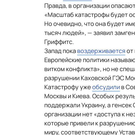
Правда, в организации опасают
«Масштаб катастрофы будет ос
Но очевидно, что она будет им
тысяч людей», — заявил замге
Гриффитс.
Запад пока
воздерживается
от 
Европейские политики называю
витком конфликта», но не спеш
разрушении Каховской ГЭС Мос
Катастрофу уже
обсудили
в Со
Москвы и Киева. Особых резул
поддержали Украину, а генсек 
организации нет «доступа к н
которые привели к разрушению
миру, соответствующему Уста