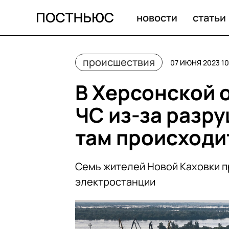
В Херсонской области ввели режим ЧС из-за разрушен
новости
статьи
происшествия
07 ИЮНЯ 2023 10
В Херсонской 
ЧС из-за разру
там происходи
Семь жителей Новой Каховки п
электростанции