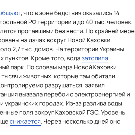
общают
, что в зоне бедствия оказались 14
рольной РФ территории и до 40 тыс. человек.
слятся пропавшими без вести. По крайней мере
ованы на дачах вокруг Новой Каховки.
оло 2,7 тыс. домов. На территории Украины
 пунктов. Кроме того, вода
затопила
й парк. По словам мэра Новой Каховки
 тысячи животных, которые там обитали.
онтролируемо разрушаться, заявил
танция вызвала перебои с электроэнергией и
и украинских городах. Из-за разлива воды
нные поля вокруг Каховской ГЭС. Уровень
ище
снижается
. Через несколько дней оно