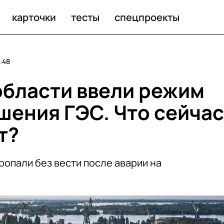
ия ГЭС. Что сейчас там происходит?
карточки
тесты
спецпроекты
:48
области ввели режим
шения ГЭС. Что сейчас
т?
ропали без вести после аварии на