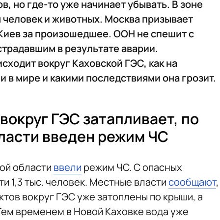
, но где-то уже начинает убывать. В зоне
ч человек и животных. Москва призывает
Киев за произошедшее. ООН не спешит с
страдавшим в результате аварии.
сходит вокруг Каховской ГЭС, как на
и в мире и какими последствиями она грозит.
вокруг ГЭС затапливает, по
ласти введен режим ЧС
кой области
ввели
режим ЧС. С опасных
и 1,3 тыс. человек. Местные власти
сообщают
,
тов вокруг ГЭС уже затоплены по крыши, а
Тем временем в Новой Каховке вода уже