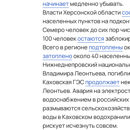
начинает
медленно убывать.
Власти Херсонской области
со
населенных пунктов на подконт
Семеро человек до сих пор чи
100 человек
остаются
заблокир
Всего в регионе
подтоплены
ок
затоплено
около 40 населенных
Нижнеднепровский национальны
Владимира Леонтьева, погибли
Каховская ГЭС
продолжает
нек
Леонтьев. Авария на электрос
водоснабжением в российских 
размываются сельскохозяйстве
воды в Каховском водохранил
рискует исчезнуть совсем.