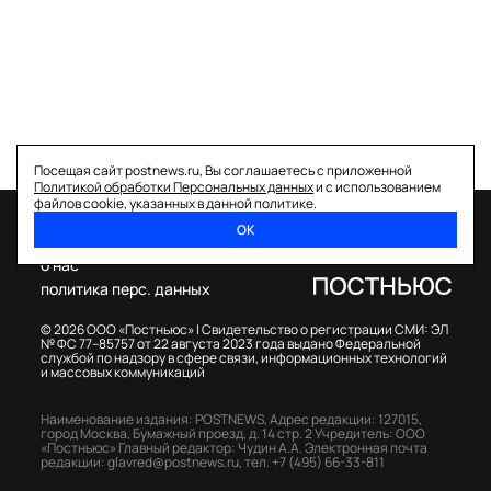
Посещая сайт postnews.ru, Вы соглашаетесь с приложенной
Политикой обработки Персональных данных
и с использованием
файлов cookie, указанных в данной политике.
ОК
спецпроекты
о нас
политика перс. данных
© 2026 ООО «Постньюс» |
Свидетельство о регистрации СМИ: ЭЛ
№ ФС 77–85757 от 22 августа 2023 года выдано Федеральной
службой по надзору в сфере связи, информационных технологий
и массовых коммуникаций
Наименование издания: POSTNEWS,
Адрес редакции: 127015,
город Москва, Бумажный проезд, д. 14 стр. 2
Учредитель: ООО
«Постньюс»
Главный редактор: Чудин А.А.
Электронная почта
редакции:
glavred@postnews.ru
,
тел.
+7 (495) 66-33-811