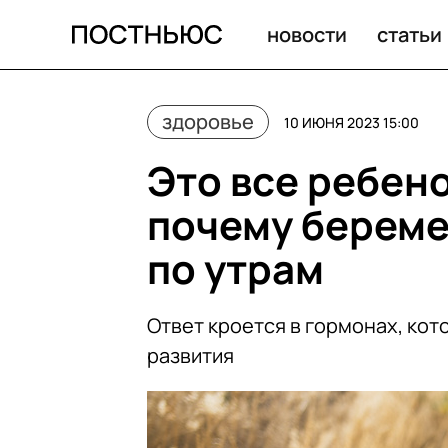
Почему беременных женщин тошнит по утрам?
новости
статьи
здоровье
10 ИЮНЯ 2023 15:00
Это все ребен
почему берем
по утрам
Ответ кроется в гормонах, ко
развития