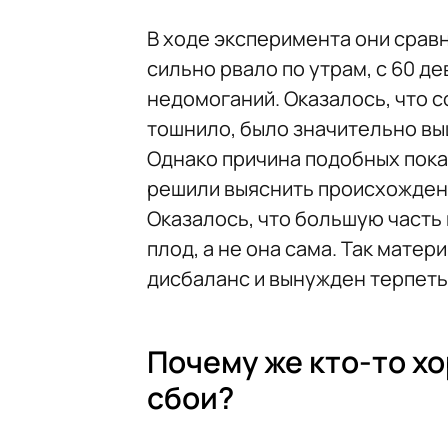
В ходе эксперимента они срав
сильно рвало по утрам, с 60 д
недомоганий. Оказалось, что с
тошнило, было значительно выш
Однако причина подобных пока
решили выяснить происхожден
Оказалось, что большую часть
плод, а не она сама. Так мате
дисбаланс и вынужден терпеть
Почему же кто-то х
сбои?