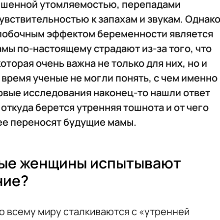
ышенной утомляемостью, перепадами
чувствительностью к запахам и звукам. Однак
побочным эффектом беременности является
мы по-настоящему страдают из-за того, что
оторая очень важна не только для них, но и
время ученые не могли понять, с чем именно
новые исследования наконец-то нашли ответ
 откуда берется утренняя тошнота и от чего
 ее переносят будущие мамы.
ные женщины испытывают
ние?
о всему миру сталкиваются с «утренней