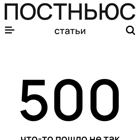
статьи
500
что-то пошло не так