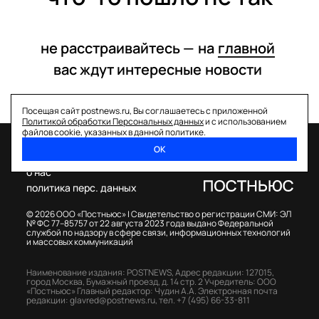
не расстраивайтесь —
на
главной
вас ждут интересные
новости
Посещая сайт postnews.ru, Вы соглашаетесь с приложенной
Политикой обработки Персональных данных
и с использованием
файлов cookie, указанных в данной политике.
ОК
спецпроекты
о нас
политика перс. данных
© 2026 ООО «Постньюс» |
Свидетельство о регистрации СМИ: ЭЛ
№ ФС 77–85757 от 22 августа 2023 года выдано Федеральной
службой по надзору в сфере связи, информационных технологий
и массовых коммуникаций
Наименование издания: POSTNEWS,
Адрес редакции: 127015,
город Москва, Бумажный проезд, д. 14 стр. 2
Учредитель: ООО
«Постньюс»
Главный редактор: Чудин А.А.
Электронная почта
редакции:
glavred@postnews.ru
,
тел.
+7 (495) 66-33-811