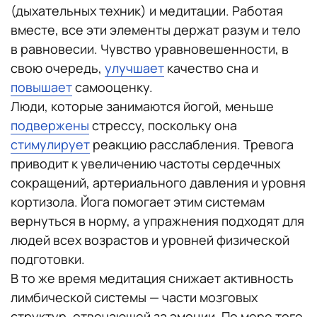
(дыхательных техник) и медитации. Работая
вместе, все эти элементы держат разум и тело
в равновесии. Чувство уравновешенности, в
свою очередь,
улучшает
качество сна и
повышает
самооценку.
Люди, которые занимаются йогой, меньше
подвержены
стрессу, поскольку она
стимулирует
реакцию расслабления. Тревога
приводит к увеличению частоты сердечных
сокращений, артериального давления и уровня
кортизола. Йога помогает этим системам
вернуться в норму, а упражнения подходят для
людей всех возрастов и уровней физической
подготовки.
В то же время медитация снижает активность
лимбической системы — части мозговых
структур, отвечающей за эмоции. По мере того,