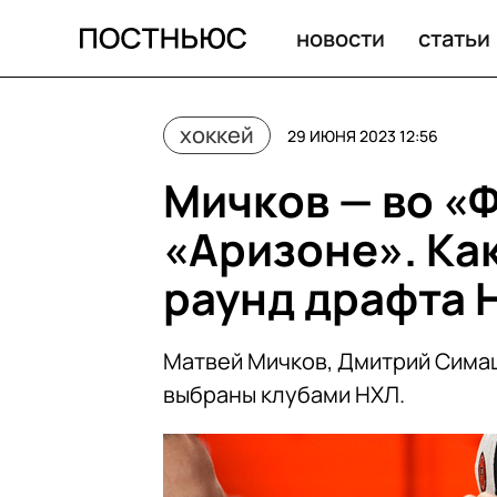
Мичков — во «Флайерз», Симашев — в «Аризоне». Как
новости
статьи
хоккей
29 ИЮНЯ 2023 12:56
Мичков — во «
«Аризоне». Ка
раунд драфта 
Матвей Мичков, Дмитрий Симаш
выбраны клубами НХЛ.