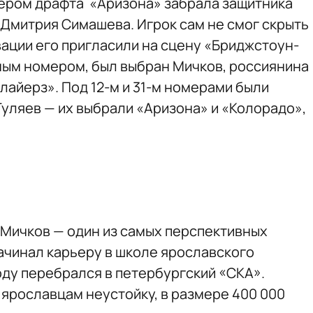
ером драфта «Аризона» забрала защитника
Дмитрия Симашева. Игрок сам не смог скрыть
вации его пригласили на сцену «Бриджстоун-
мым номером, был выбран Мичков, россиянина
айерз». Под 12-м и 31-м номерами были
Гуляев — их выбрали «Аризона» и «Колорадо»,
Мичков — один из самых перспективных
Начинал карьеру в школе ярославского
оду перебрался в петербургский «СКА».
ярославцам неустойку, в размере 400 000