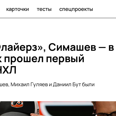
 прошел первый раунд драфта НХЛ
карточки
тесты
спецпроекты
Флайерз», Симашев — в
к прошел первый
НХЛ
ев, Михаил Гуляев и Даниил Бут были