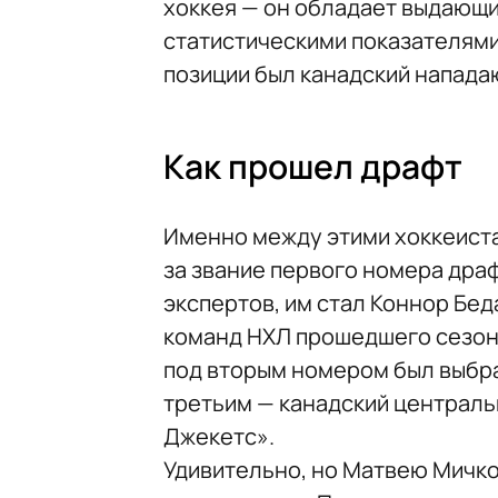
хоккея — он обладает выдающ
статистическими показателями
позиции был канадский напада
Как прошел драфт
Именно между этими хоккеист
за звание первого номера драф
экспертов, им стал Коннор Бед
команд НХЛ прошедшего сезона
под вторым номером был выбра
третьим — канадский централ
Джекетс».
Удивительно, но Матвею Мичко