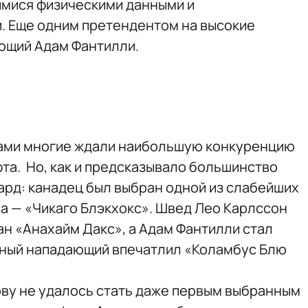
имися физическими данными и
. Еще одним претендентом на высокие
ющий Адам Фантилли.
ами многие ждали наибольшую конкуренцию
та. Но, как и предсказывало большинство
ард: канадец был выбран одной из слабейших
 — «Чикаго Блэкхокс». Швед Лео Карлссон
н «Анахайм Дакс», а Адам Фантилли стал
ьный нападающий впечатлил «Коламбус Блю
ву не удалось стать даже первым выбранным