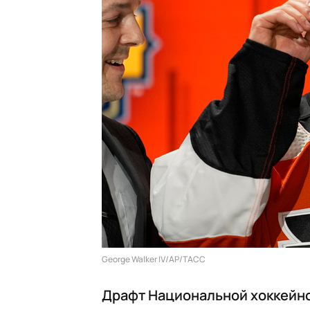
George Walker IV/AP/ТАСС
Драфт Национальной хоккейно