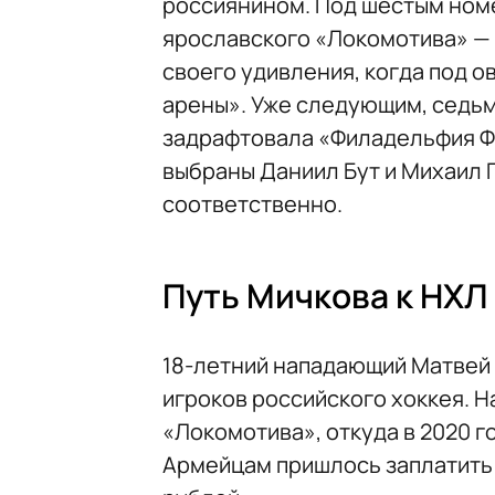
россиянином. Под шестым ном
ярославского «Локомотива» — 
своего удивления, когда под о
арены». Уже следующим, седь
задрафтовала «Филадельфия Фл
выбраны Даниил Бут и Михаил 
соответственно.
Путь Мичкова к НХЛ
18-летний нападающий Матвей 
игроков российского хоккея. 
«Локомотива», откуда в 2020 г
Армейцам пришлось заплатить 