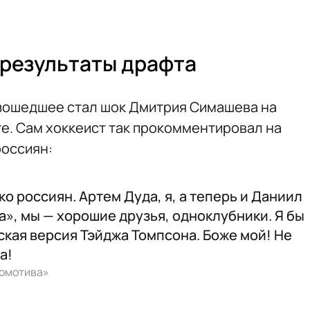
 результаты драфта
изошедшее стал шок Дмитрия Симашева на
е. Сам хоккеист так прокомментировал на
россиян:
о россиян. Артем Дуда, я, а теперь и Даниил
а», мы — хорошие друзья, одноклубники. Я бы
йская версия Тэйджа Томпсона. Боже мой! Не
а!
комотива»