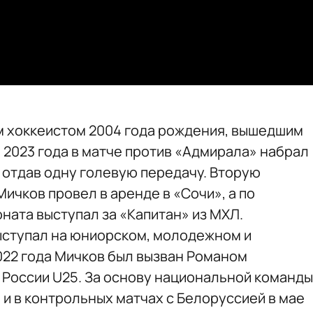
ым хоккеистом 2004 года рождения, вышедшим
я 2023 года в матче против «Адмирала» набрал
и отдав одну голевую передачу. Вторую
ичков провел в аренде в «Сочи», а по
ната выступал за «Капитан» из МХЛ.
ыступал на юниорском, молодежном и
2022 года Мичков был вызван Романом
 России U25. За основу национальной команды
 и в контрольных матчах с Белоруссией в мае