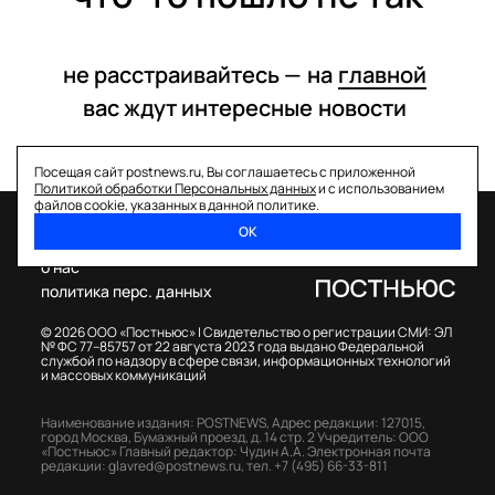
не расстраивайтесь —
на
главной
вас ждут интересные
новости
Посещая сайт postnews.ru, Вы соглашаетесь с приложенной
Политикой обработки Персональных данных
и с использованием
файлов cookie, указанных в данной политике.
ОК
спецпроекты
о нас
политика перс. данных
© 2026 ООО «Постньюс» |
Свидетельство о регистрации СМИ: ЭЛ
№ ФС 77–85757 от 22 августа 2023 года выдано Федеральной
службой по надзору в сфере связи, информационных технологий
и массовых коммуникаций
Наименование издания: POSTNEWS,
Адрес редакции: 127015,
город Москва, Бумажный проезд, д. 14 стр. 2
Учредитель: ООО
«Постньюс»
Главный редактор: Чудин А.А.
Электронная почта
редакции:
glavred@postnews.ru
,
тел.
+7 (495) 66-33-811