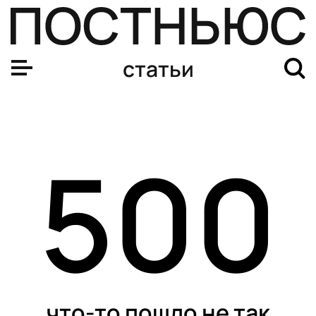
статьи
500
что-то пошло не так