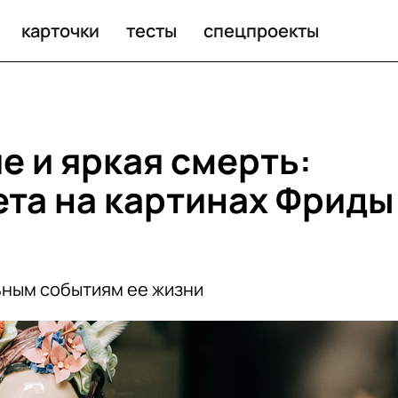
карточки
тесты
спецпроекты
е и яркая смерть:
ета на картинах Фриды
ьным событиям ее жизни