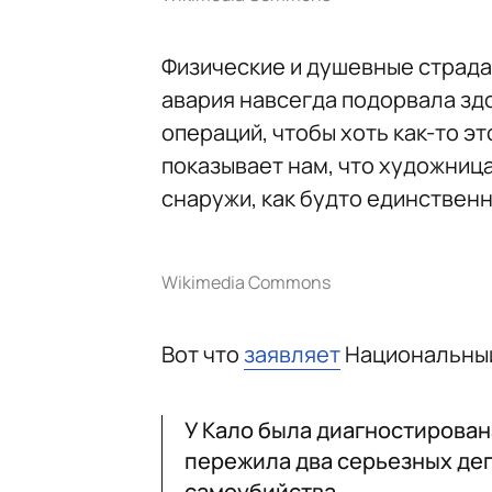
Физические и душевные страда
авария навсегда подорвала зд
операций, чтобы хоть как-то э
показывает нам, что художниц
снаружи, как будто единственн
Wikimedia Commons
Вот что
заявляет
Национальный
У Кало была диагностирована
пережила два серьезных де
самоубийства…