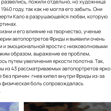
и развелись, пожили отдельно, но художница
1940 году, так как не могла его забыть. Они
мерти Кало в разрушающейся любви, которую
ртинах.
жизни и его влияние на творчество, ученые
серии автопортретов Фриды и выявили очень
и и эмоциональной ярости с низковолновыми
Таким образом, выражение ее проблем,
ось путем увеличения яркости полотна. Так,
ны из 43 рассматриваемых автопортретов ярко
е без причин: гнев кипел внутри Фриды из-за
а физическая боль сопровождалась
.