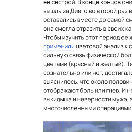
ее сестрой. В конце концов он
вышла за Диего во второй раз в 
оставались вместе до самой с
она смогла отразить в своих ка
Чтобы изучить этот период ее 
применили
цветовой анализ к 
сильную связь физической бол
цветами (красный и желтый). 
сознательно или нет, достигал
выяснилось, что около полови
отображают боль или гнев. И н
выкидыша и неверности мужа, 
многочисленными операциями