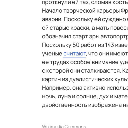
проткнули ей таз, сломав кость
Начало творческой карьеры Фр
аварии. Поскольку ей суждено 
ей старые краски, а мать пове
обозначил старт эры автопорт
Поскольку 50 работ из 143 изв
ученые
считают
, что они имею
ее трудах особое внимание уд
с которой они сталкиваются. 
картин из дуалистических куль
Например, она активно использо
ночь, луна и солнце, дух и мат
двойственность изображена на
Wikimedia Commons