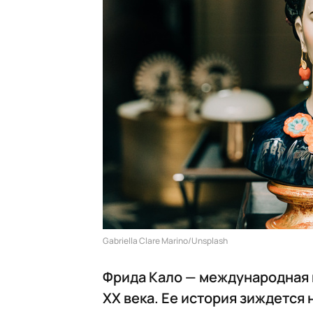
Gabriella Clare Marino/Unsplash
Фрида Кало — международная 
XX века. Ее история зиждется