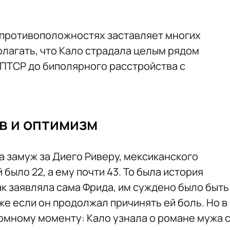
 противоположностях заставляет многих
олагать, что Кало страдала целым рядом
 ПТСР до биполярного расстройства с
в и оптимизм
а замуж за Диего Риверу, мексиканского
было 22, а ему почти 43. То была история
ак заявляла сама Фрида, им суждено было быть
аже если он продолжал причинять ей боль. Но в
ломному моменту: Кало узнала о романе мужа 