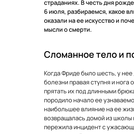
страданиях. В честь дня рожд
6 июля, разбираемся, какое в
оказали на ее искусство и по
мысли о смерти.
Сломанное тело и п
Когда Фриде было шесть, у нее
болезни правая ступня и нога 
прятать их под длинными брюк
породило начало ее узнаваемо
наибольшее влияние на ее жизнь
возвращалась домой из школы н
пережила инцидент с ужасающ