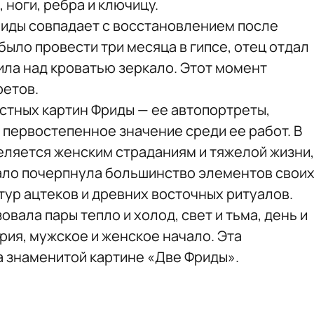
, ноги, ребра и ключицу.
иды совпадает с восстановлением после
было провести три месяца в гипсе, отец отдал
сила над кроватью зеркало. Этот момент
ретов.
естных картин Фриды — ее автопортреты,
т первостепенное значение среди ее работ. В
еляется женским страданиям и тяжелой жизни,
Кало почерпнула большинство элементов свои
тур ацтеков и древних восточных ритуалов.
вала пары тепло и холод, свет и тьма, день и
ерия, мужское и женское начало. Эта
 знаменитой картине «Две Фриды».