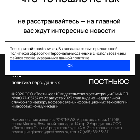
не расстраивайтесь —
на
главной
вас ждут интересные
новости
Посещая сайт postnews.ru, Вы соглашаетесь с приложенной
Политикой обработки Персональных данных
и с использованием
файлов cookie, указанных в данной политике.
ОК
спецпроекты
о нас
политика перс. данных
© 2026 ООО «Постньюс» |
Свидетельство о регистрации СМИ: ЭЛ
№ ФС 77–85757 от 22 августа 2023 года выдано Федеральной
службой по надзору в сфере связи, информационных технологий
и массовых коммуникаций
Наименование издания: POSTNEWS,
Адрес редакции: 127015,
город Москва, Бумажный проезд, д. 14 стр. 2
Учредитель: ООО
«Постньюс»
Главный редактор: Чудин А.А.
Электронная почта
редакции:
glavred@postnews.ru
,
тел.
+7 (495) 66-33-811