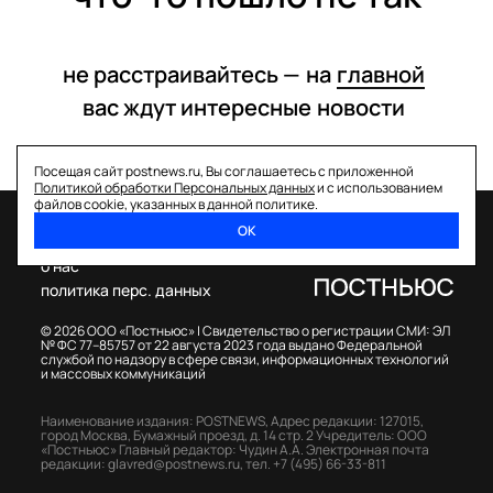
не расстраивайтесь —
на
главной
вас ждут интересные
новости
Посещая сайт postnews.ru, Вы соглашаетесь с приложенной
Политикой обработки Персональных данных
и с использованием
файлов cookie, указанных в данной политике.
ОК
спецпроекты
о нас
политика перс. данных
© 2026 ООО «Постньюс» |
Свидетельство о регистрации СМИ: ЭЛ
№ ФС 77–85757 от 22 августа 2023 года выдано Федеральной
службой по надзору в сфере связи, информационных технологий
и массовых коммуникаций
Наименование издания: POSTNEWS,
Адрес редакции: 127015,
город Москва, Бумажный проезд, д. 14 стр. 2
Учредитель: ООО
«Постньюс»
Главный редактор: Чудин А.А.
Электронная почта
редакции:
glavred@postnews.ru
,
тел.
+7 (495) 66-33-811