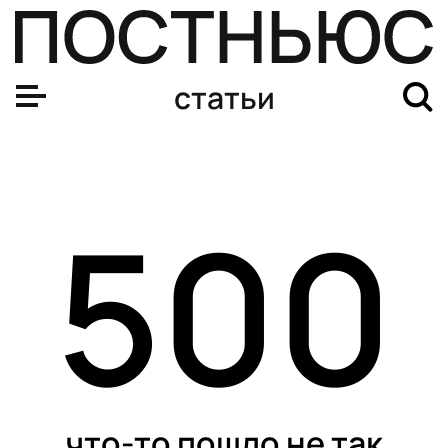
статьи
500
что-то пошло не так