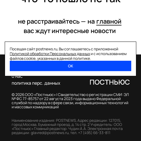
не расстраивайтесь —
на
главной
вас ждут интересные
новости
Посещая сайт postnews.ru, Вы соглашаетесь с приложенной
Политикой обработки Персональных данных
и с использованием
файлов cookie, указанных в данной политике.
ОК
спецпроекты
о нас
политика перс. данных
© 2026 ООО «Постньюс» |
Свидетельство о регистрации СМИ: ЭЛ
№ ФС 77–85757 от 22 августа 2023 года выдано Федеральной
службой по надзору в сфере связи, информационных технологий
и массовых коммуникаций
Наименование издания: POSTNEWS,
Адрес редакции: 127015,
город Москва, Бумажный проезд, д. 14 стр. 2
Учредитель: ООО
«Постньюс»
Главный редактор: Чудин А.А.
Электронная почта
редакции:
glavred@postnews.ru
,
тел.
+7 (495) 66-33-811