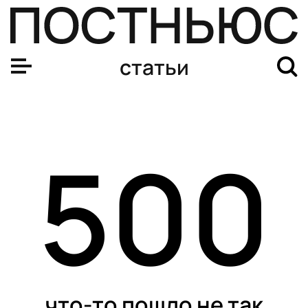
статьи
500
что-то пошло не так