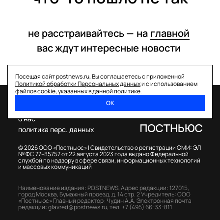
не расстраивайтесь —
на
главной
вас ждут интересные
новости
Посещая сайт postnews.ru, Вы соглашаетесь с приложенной
Политикой обработки Персональных данных
и с использованием
файлов cookie, указанных в данной политике.
ОК
спецпроекты
о нас
политика перс. данных
© 2026 ООО «Постньюс» |
Свидетельство о регистрации СМИ: ЭЛ
№ ФС 77–85757 от 22 августа 2023 года выдано Федеральной
службой по надзору в сфере связи, информационных технологий
и массовых коммуникаций
Наименование издания: POSTNEWS,
Адрес редакции: 127015,
город Москва, Бумажный проезд, д. 14 стр. 2
Учредитель: ООО
«Постньюс»
Главный редактор: Чудин А.А.
Электронная почта
редакции:
glavred@postnews.ru
,
тел.
+7 (495) 66-33-811