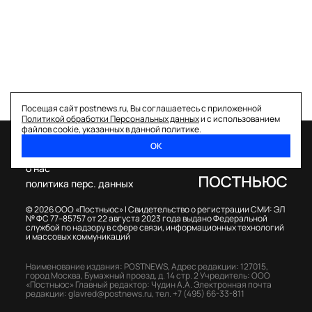
Посещая сайт postnews.ru, Вы соглашаетесь с приложенной
Политикой обработки Персональных данных
и с использованием
файлов cookie, указанных в данной политике.
ОК
спецпроекты
о нас
политика перс. данных
© 2026 ООО «Постньюс» |
Свидетельство о регистрации СМИ: ЭЛ
№ ФС 77–85757 от 22 августа 2023 года выдано Федеральной
службой по надзору в сфере связи, информационных технологий
и массовых коммуникаций
Наименование издания: POSTNEWS,
Адрес редакции: 127015,
город Москва, Бумажный проезд, д. 14 стр. 2
Учредитель: ООО
«Постньюс»
Главный редактор: Чудин А.А.
Электронная почта
редакции:
glavred@postnews.ru
,
тел.
+7 (495) 66-33-811