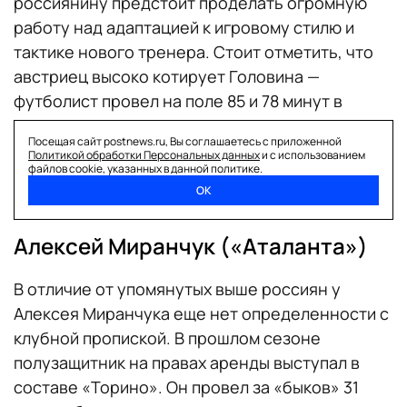
россиянину предстоит проделать огромную
работу над адаптацией к игровому стилю и
тактике нового тренера. Стоит отметить, что
австриец высоко котирует Головина —
футболист провел на поле 85 и 78 минут в
первых двух турах, соответственно. К
Посещая сайт postnews.ru, Вы соглашаетесь с приложенной
сожалению, голевыми действиями россиянин
Политикой обработки Персональных данных
и с использованием
файлов cookie, указанных в данной политике.
отметиться не сумел.
ОК
Алексей Миранчук («Аталанта»)
В отличие от упомянутых выше россиян у
Алексея Миранчука еще нет определенности с
клубной пропиской. В прошлом сезоне
полузащитник на правах аренды выступал в
составе «Торино». Он провел за «быков» 31