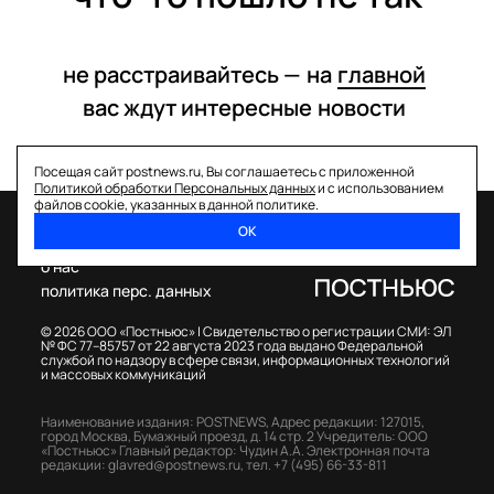
не расстраивайтесь —
на
главной
вас ждут интересные
новости
Посещая сайт postnews.ru, Вы соглашаетесь с приложенной
Политикой обработки Персональных данных
и с использованием
файлов cookie, указанных в данной политике.
ОК
спецпроекты
о нас
политика перс. данных
© 2026 ООО «Постньюс» |
Свидетельство о регистрации СМИ: ЭЛ
№ ФС 77–85757 от 22 августа 2023 года выдано Федеральной
службой по надзору в сфере связи, информационных технологий
и массовых коммуникаций
Наименование издания: POSTNEWS,
Адрес редакции: 127015,
город Москва, Бумажный проезд, д. 14 стр. 2
Учредитель: ООО
«Постньюс»
Главный редактор: Чудин А.А.
Электронная почта
редакции:
glavred@postnews.ru
,
тел.
+7 (495) 66-33-811