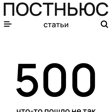
статьи
500
что-то пошло не так