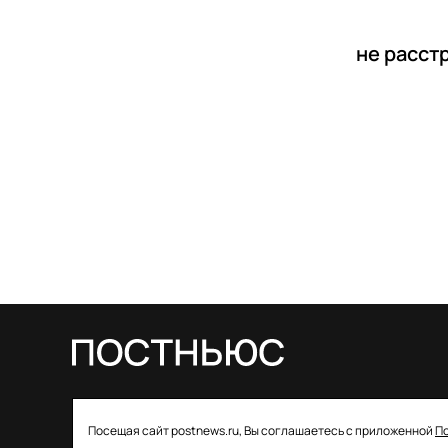
не расст
© 2026 ООО «Постньюс» |
Свидетельство
Посещая сайт postnews.ru, Вы соглашаетесь с приложенной
П
о регистрации СМИ: ЭЛ № ФС 77–85757 от 22 августа