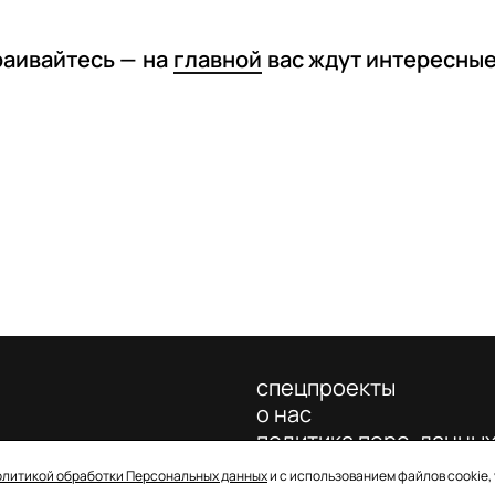
раивайтесь —
на
главной
вас ждут интересны
спецпроекты
о нас
политика перс. данны
олитикой обработки Персональных данных
и с использованием файлов cookie,