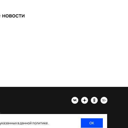
е
новости
х
 указанных в данной политике.
ОК