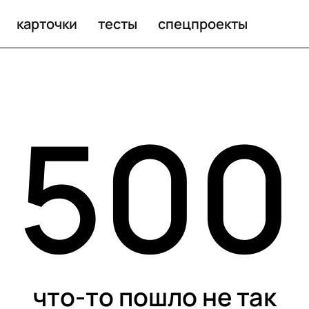
карточки
тесты
спецпроекты
500
что-то пошло не так