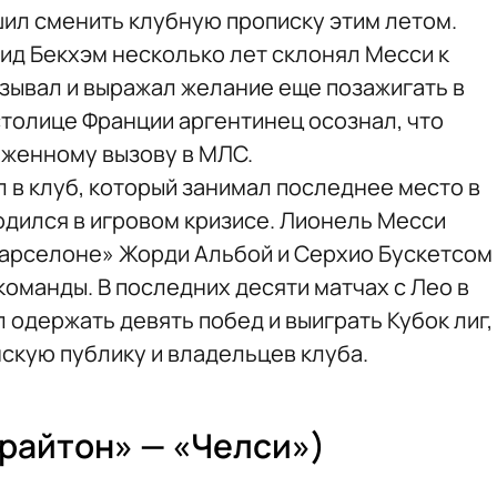
ил сменить клубную прописку этим летом.
д Бекхэм несколько лет склонял Месси к
азывал и выражал желание еще позажигать в
столице Франции аргентинец осознал, что
яженному вызову в МЛС.
в клуб, который занимал последнее место в
одился в игровом кризисе. Лионель Месси
Барселоне» Жорди Альбой и Серхио Бускетсом
оманды. В последних десяти матчах с Лео в
одержать девять побед и выиграть Кубок лиг,
скую публику и владельцев клуба.
райтон» — «Челси»)