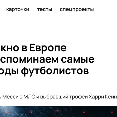
самые громкие переходы футболистов этого лета
карточки
тесты
спецпроекты
кно в Европе
Вспоминаем самые
оды футболистов
ь Месси в МЛС и выбравший трофеи Харри Кейн