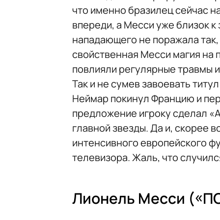
что именно бразилец сейчас на
впереди, а Месси уже близок к
нападающего не поражала так,
свойственная Месси магия на 
повлияли регулярные травмы 
Так и не сумев завоевать титу
Неймар покинул Францию и пе
предложение игроку сделал «А
главной звезды. Да и, скорее в
интенсивного европейского фу
телевизора. Жаль, что случился
Лионель Месси («П