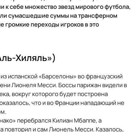
и к себе множество звезд мирового футбола,
или сумасшедшие суммы на трансферном
е громкие переходы игроков в это
Аль-Хиляль»)
у из испанской «Барселоны» во французский
тени Лионеля Месси. Боссы парижан видели в
ека, вокруг которого будет построена
оказалось, что и во Франции нападающий не
м.
онако» перебрался Килиан Мбаппе, а
 повторил и сам Лионель Месси. Казалось,