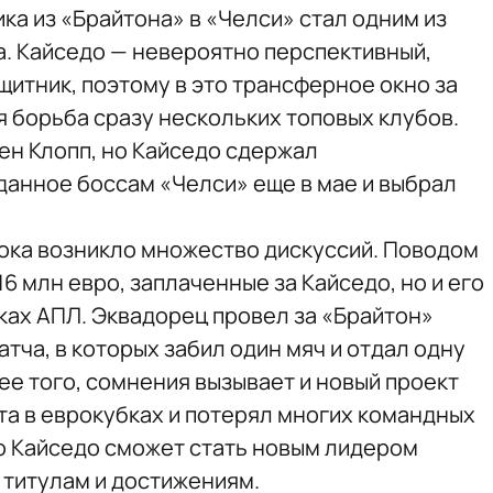
ка из «Брайтона» в «Челси» стал одним из
а. Кайседо — невероятно перспективный,
щитник, поэтому в это трансферное окно за
 борьба сразу нескольких топовых клубов.
ен Клопп, но Кайседо сдержал
анное боссам «Челси» еще в мае и выбрал
ока возникло множество дискуссий. Поводом
16 млн евро, заплаченные за Кайседо, но и его
ках АПЛ. Эквадорец провел за «Брайтон»
атча, в которых забил один мяч и отдал одну
ее того, сомнения вызывает и новый проект
та в еврокубках и потерял многих командных
о Кайседо сможет стать новым лидером
 титулам и достижениям.