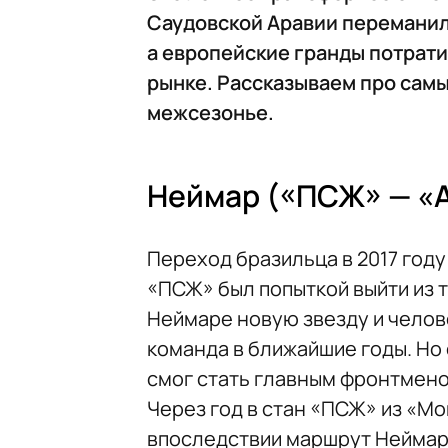
Саудовской Аравии переманил
а европейские гранды потрат
рынке. Рассказываем про самы
межсезонье.
Неймар («ПСЖ» — «
Переход бразильца в 2017 год
«ПСЖ» был попыткой выйти из 
Неймаре новую звезду и челов
команда в ближайшие годы. Но 
смог стать главным фронтмено
Через год в стан «ПСЖ» из «М
впоследствии маршрут Неймара