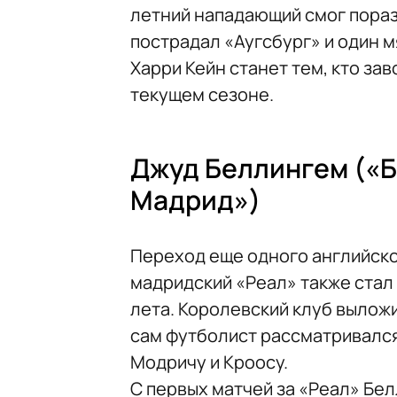
летний нападающий смог пораз
пострадал «Аугсбург» и один 
Харри Кейн станет тем, кто за
текущем сезоне.
Джуд Беллингем («Б
Мадрид»)
Переход еще одного английск
мадридский «Реал» также стал
лета. Королевский клуб выложи
сам футболист рассматривался
Модричу и Кроосу.
С первых матчей за «Реал» Бе