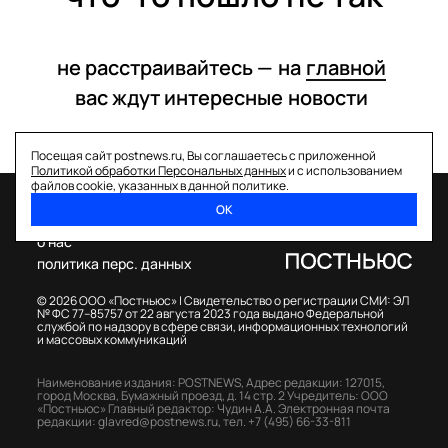
не расстраивайтесь —
на
главной
вас ждут интересные
новости
Посещая сайт postnews.ru, Вы соглашаетесь с приложенной
Политикой обработки Персональных данных
и с использованием
файлов cookie, указанных в данной политике.
ОК
спецпроекты
о нас
политика перс. данных
© 2026 ООО «Постньюс» |
Свидетельство о регистрации СМИ: ЭЛ
№ ФС 77–85757 от 22 августа 2023 года выдано Федеральной
службой по надзору в сфере связи, информационных технологий
и массовых коммуникаций
Наименование издания: POSTNEWS,
Адрес редакции: 127015,
город Москва, Бумажный проезд, д. 14 стр. 2
Учредитель: ООО
«Постньюс»
Главный редактор: Чудин А.А.
Электронная почта
редакции:
glavred@postnews.ru
,
тел.
+7 (495) 66-33-811