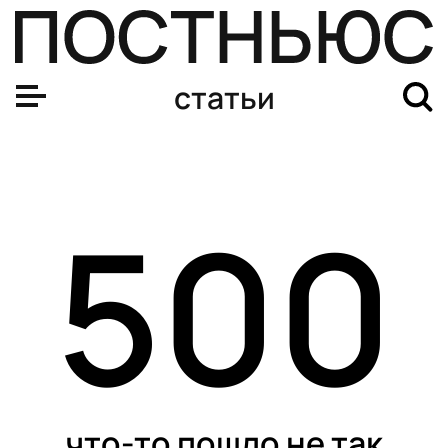
статьи
500
что-то пошло не так