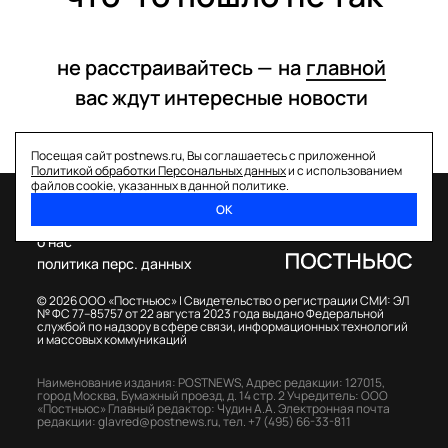
не расстраивайтесь —
на
главной
вас ждут интересные
новости
Посещая сайт postnews.ru, Вы соглашаетесь с приложенной
Политикой обработки Персональных данных
и с использованием
файлов cookie, указанных в данной политике.
ОК
спецпроекты
о нас
политика перс. данных
© 2026 ООО «Постньюс» |
Свидетельство о регистрации СМИ: ЭЛ
№ ФС 77–85757 от 22 августа 2023 года выдано Федеральной
службой по надзору в сфере связи, информационных технологий
и массовых коммуникаций
Наименование издания: POSTNEWS,
Адрес редакции: 127015,
город Москва, Бумажный проезд, д. 14 стр. 2
Учредитель: ООО
«Постньюс»
Главный редактор: Чудин А.А.
Электронная почта
редакции:
glavred@postnews.ru
,
тел.
+7 (495) 66-33-811