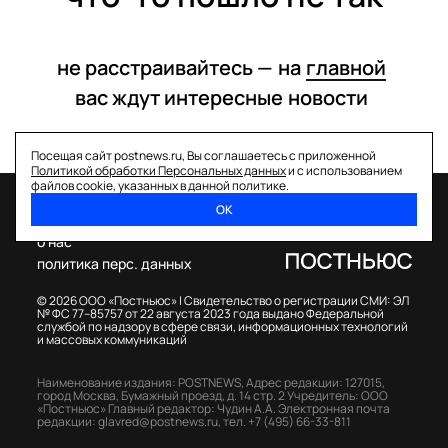
не расстраивайтесь —
на
главной
вас ждут интересные
новости
Посещая сайт postnews.ru, Вы соглашаетесь с приложенной
Политикой обработки Персональных данных
и с использованием
файлов cookie, указанных в данной политике.
ОК
спецпроекты
о нас
политика перс. данных
© 2026 ООО «Постньюс» |
Свидетельство о регистрации СМИ: ЭЛ
№ ФС 77–85757 от 22 августа 2023 года выдано Федеральной
службой по надзору в сфере связи, информационных технологий
и массовых коммуникаций
Наименование издания: POSTNEWS,
Адрес редакции: 127015,
город Москва, Бумажный проезд, д. 14 стр. 2
Учредитель: ООО
«Постньюс»
Главный редактор: Чудин А.А.
Электронная почта
редакции:
glavred@postnews.ru
,
тел.
+7 (495) 66-33-811