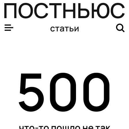
статьи
500
что-то пошло не так