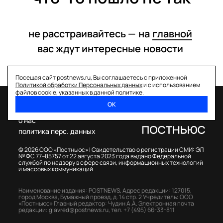
не расстраивайтесь —
на
главной
вас ждут интересные
новости
Посещая сайт postnews.ru, Вы соглашаетесь с приложенной
Политикой обработки Персональных данных
и с использованием
файлов cookie, указанных в данной политике.
ОК
спецпроекты
о нас
политика перс. данных
© 2026 ООО «Постньюс» |
Свидетельство о регистрации СМИ: ЭЛ
№ ФС 77–85757 от 22 августа 2023 года выдано Федеральной
службой по надзору в сфере связи, информационных технологий
и массовых коммуникаций
Наименование издания: POSTNEWS,
Адрес редакции: 127015,
город Москва, Бумажный проезд, д. 14 стр. 2
Учредитель: ООО
«Постньюс»
Главный редактор: Чудин А.А.
Электронная почта
редакции:
glavred@postnews.ru
,
тел.
+7 (495) 66-33-811