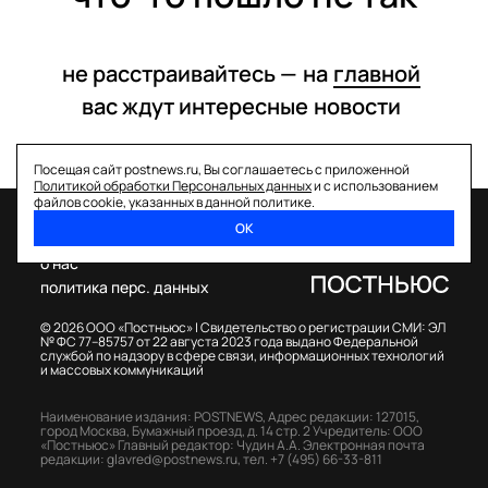
не расстраивайтесь —
на
главной
вас ждут интересные
новости
Посещая сайт postnews.ru, Вы соглашаетесь с приложенной
Политикой обработки Персональных данных
и с использованием
файлов cookie, указанных в данной политике.
ОК
спецпроекты
о нас
политика перс. данных
© 2026 ООО «Постньюс» |
Свидетельство о регистрации СМИ: ЭЛ
№ ФС 77–85757 от 22 августа 2023 года выдано Федеральной
службой по надзору в сфере связи, информационных технологий
и массовых коммуникаций
Наименование издания: POSTNEWS,
Адрес редакции: 127015,
город Москва, Бумажный проезд, д. 14 стр. 2
Учредитель: ООО
«Постньюс»
Главный редактор: Чудин А.А.
Электронная почта
редакции:
glavred@postnews.ru
,
тел.
+7 (495) 66-33-811