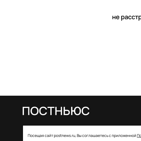
не расст
© 2026 ООО «Постньюс» |
Свидетельство
Посещая сайт postnews.ru, Вы соглашаетесь с приложенной
П
о регистрации СМИ: ЭЛ № ФС 77–85757 от 22 августа