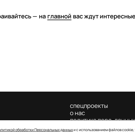
раивайтесь —
на
главной
вас ждут интересны
спецпроекты
о нас
политика перс. данны
олитикой обработки Персональных данных
и с использованием файлов cookie,