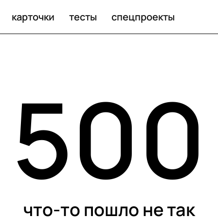
карточки
тесты
спецпроекты
500
что-то пошло не так