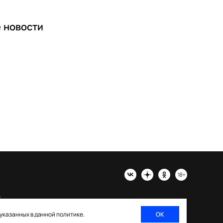
е
новости
х
 указанных в данной политике.
ОК