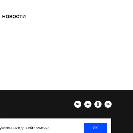
е
новости
х
 указанных в данной политике.
ОК