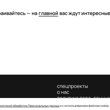
раивайтесь —
на
главной
вас ждут интересны
спецпроекты
о нас
политика перс. данны
олитикой обработки Персональных данных
и с использованием файлов cookie,