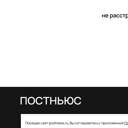
не расст
© 2026 ООО «Постньюс» |
Свидетельство
Посещая сайт postnews.ru, Вы соглашаетесь с приложенной
П
о регистрации СМИ: ЭЛ № ФС 77–85757 от 22 августа