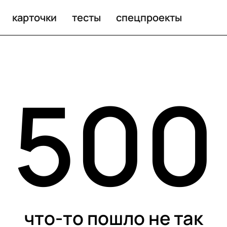
карточки
тесты
спецпроекты
500
что-то пошло не так