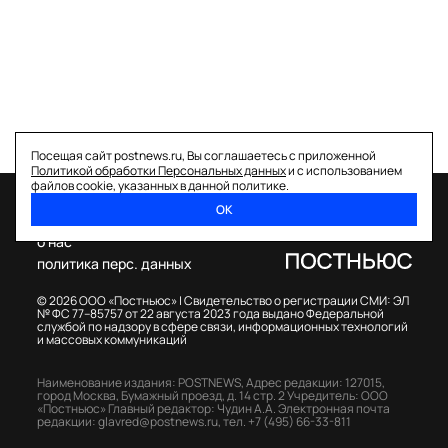
Посещая сайт postnews.ru, Вы соглашаетесь с приложенной
Политикой обработки Персональных данных
и с использованием
файлов cookie, указанных в данной политике.
ОК
спецпроекты
о нас
политика перс. данных
© 2026 ООО «Постньюс» |
Свидетельство о регистрации СМИ: ЭЛ
№ ФС 77–85757 от 22 августа 2023 года выдано Федеральной
службой по надзору в сфере связи, информационных технологий
и массовых коммуникаций
Наименование издания: POSTNEWS,
Адрес редакции: 127015,
город Москва, Бумажный проезд, д. 14 стр. 2
Учредитель: ООО
«Постньюс»
Главный редактор: Чудин А.А.
Электронная почта
редакции:
glavred@postnews.ru
,
тел.
+7 (495) 66-33-811