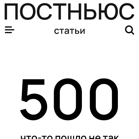
статьи
500
что-то пошло не так