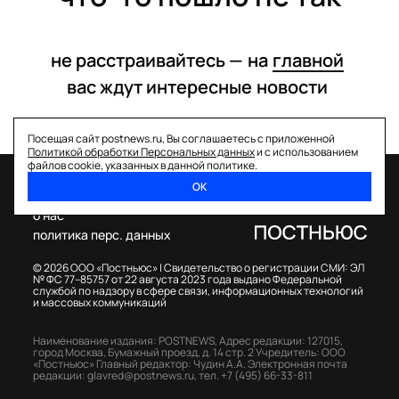
не расстраивайтесь —
на
главной
вас ждут интересные
новости
Посещая сайт postnews.ru, Вы соглашаетесь с приложенной
Политикой обработки Персональных данных
и с использованием
файлов cookie, указанных в данной политике.
ОК
спецпроекты
о нас
политика перс. данных
© 2026 ООО «Постньюс» |
Свидетельство о регистрации СМИ: ЭЛ
№ ФС 77–85757 от 22 августа 2023 года выдано Федеральной
службой по надзору в сфере связи, информационных технологий
и массовых коммуникаций
Наименование издания: POSTNEWS,
Адрес редакции: 127015,
город Москва, Бумажный проезд, д. 14 стр. 2
Учредитель: ООО
«Постньюс»
Главный редактор: Чудин А.А.
Электронная почта
редакции:
glavred@postnews.ru
,
тел.
+7 (495) 66-33-811