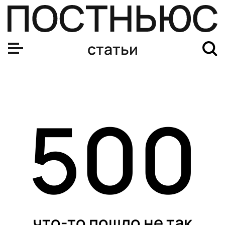
статьи
500
что-то пошло не так