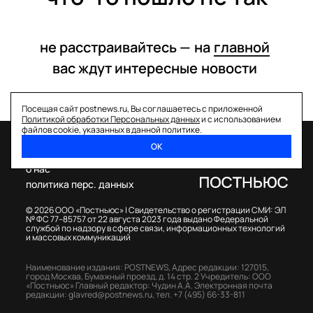
не расстраивайтесь —
на
главной
вас ждут интересные
новости
Посещая сайт postnews.ru, Вы соглашаетесь с приложенной
Политикой обработки Персональных данных
и с использованием
файлов cookie, указанных в данной политике.
ОК
спецпроекты
о нас
политика перс. данных
© 2026 ООО «Постньюс» |
Свидетельство о регистрации СМИ: ЭЛ
№ ФС 77–85757 от 22 августа 2023 года выдано Федеральной
службой по надзору в сфере связи, информационных технологий
и массовых коммуникаций
Наименование издания: POSTNEWS,
Адрес редакции: 127015,
город Москва, Бумажный проезд, д. 14 стр. 2
Учредитель: ООО
«Постньюс»
Главный редактор: Чудин А.А.
Электронная почта
редакции:
glavred@postnews.ru
,
тел.
+7 (495) 66-33-811