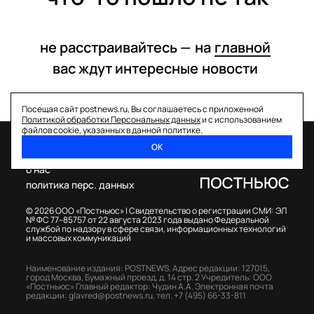
не расстраивайтесь —
на
главной
вас ждут интересные
новости
Посещая сайт postnews.ru, Вы соглашаетесь с приложенной
Политикой обработки Персональных данных
и с использованием
файлов cookie, указанных в данной политике.
ОК
спецпроекты
о нас
политика перс. данных
© 2026 ООО «Постньюс» |
Свидетельство о регистрации СМИ: ЭЛ
№ ФС 77–85757 от 22 августа 2023 года выдано Федеральной
службой по надзору в сфере связи, информационных технологий
и массовых коммуникаций
Наименование издания: POSTNEWS,
Адрес редакции: 127015,
город Москва, Бумажный проезд, д. 14 стр. 2
Учредитель: ООО
«Постньюс»
Главный редактор: Чудин А.А.
Электронная почта
редакции:
glavred@postnews.ru
,
тел.
+7 (495) 66-33-811