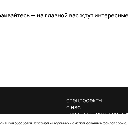
раивайтесь —
на
главной
вас ждут интересны
спецпроекты
о нас
политика перс. данны
олитикой обработки Персональных данных
и с использованием файлов cookie,