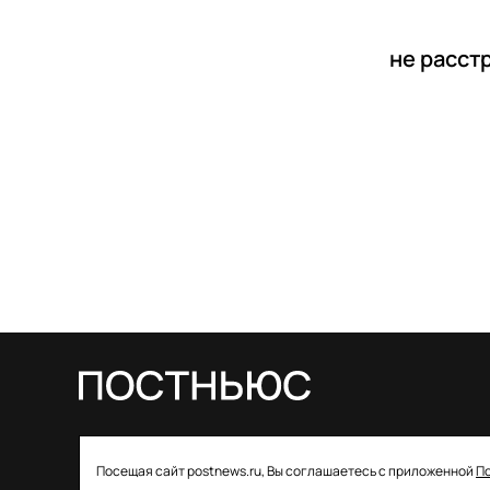
не расст
© 2026 ООО «Постньюс» |
Свидетельство
Посещая сайт postnews.ru, Вы соглашаетесь с приложенной
П
о регистрации СМИ: ЭЛ № ФС 77–85757 от 22 августа