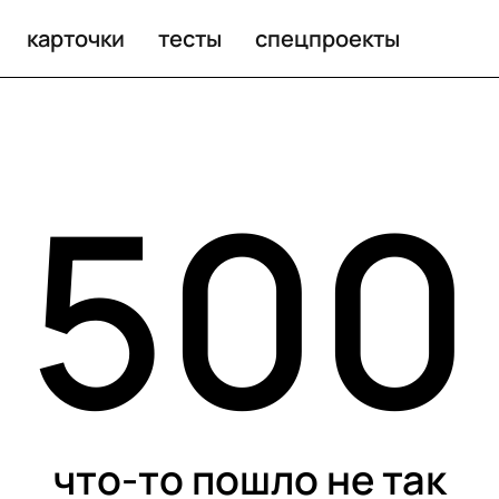
карточки
тесты
спецпроекты
500
что-то пошло не так