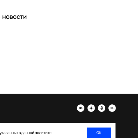
е
новости
х
 указанных в данной политике.
ОК