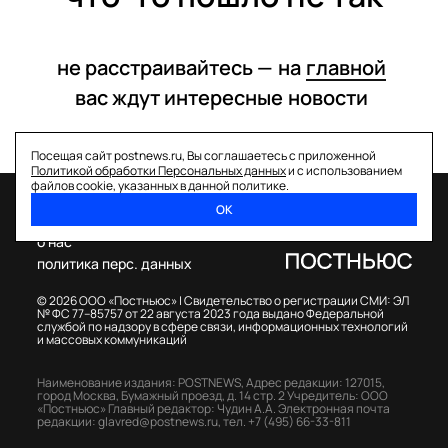
не расстраивайтесь —
на
главной
вас ждут интересные
новости
Посещая сайт postnews.ru, Вы соглашаетесь с приложенной
Политикой обработки Персональных данных
и с использованием
файлов cookie, указанных в данной политике.
ОК
спецпроекты
о нас
политика перс. данных
© 2026 ООО «Постньюс» |
Свидетельство о регистрации СМИ: ЭЛ
№ ФС 77–85757 от 22 августа 2023 года выдано Федеральной
службой по надзору в сфере связи, информационных технологий
и массовых коммуникаций
Наименование издания: POSTNEWS,
Адрес редакции: 127015,
город Москва, Бумажный проезд, д. 14 стр. 2
Учредитель: ООО
«Постньюс»
Главный редактор: Чудин А.А.
Электронная почта
редакции:
glavred@postnews.ru
,
тел.
+7 (495) 66-33-811