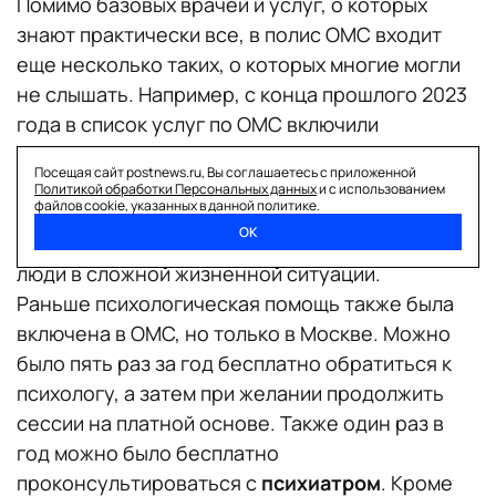
Помимо базовых врачей и услуг, о которых
знают практически все, в полис ОМС входит
еще несколько таких, о которых многие могли
не слышать. Например, с конца прошлого 2023
года в список услуг по ОМС включили
психолога
для некоторых категорий граждан.
Посещая сайт postnews.ru, Вы соглашаетесь с приложенной
Теперь обратиться к специалисту могут
Политикой обработки Персональных данных
и с использованием
файлов cookie, указанных в данной политике.
ветераны боевых действий, беременные и
ОК
женщины в послеродовом периоде, а также
люди в сложной жизненной ситуации.
Раньше психологическая помощь также была
включена в ОМС, но только в Москве. Можно
было пять раз за год бесплатно обратиться к
психологу, а затем при желании продолжить
сессии на платной основе. Также один раз в
год можно было бесплатно
проконсультироваться с
психиатром
. Кроме