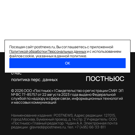
Посещая сайт postnews.ru, Вы соглашаетесь с приложенной
Политикой обработки Персональных данных
и с использованием
файлов cookie, указанных в данной политике.
ОК
спецпроекты
о нас
политика перс. данных
© 2026 ООО «Постньюс» |
Свидетельство о регистрации СМИ: ЭЛ
№ ФС 77–85757 от 22 августа 2023 года выдано Федеральной
службой по надзору в сфере связи, информационных технологий
и массовых коммуникаций
Наименование издания: POSTNEWS,
Адрес редакции: 127015,
город Москва, Бумажный проезд, д. 14 стр. 2
Учредитель: ООО
«Постньюс»
Главный редактор: Чудин А.А.
Электронная почта
редакции:
glavred@postnews.ru
,
тел.
+7 (495) 66-33-811