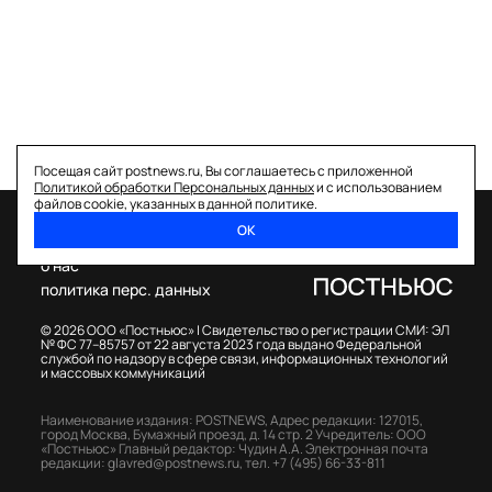
Посещая сайт postnews.ru, Вы соглашаетесь с приложенной
Политикой обработки Персональных данных
и с использованием
файлов cookie, указанных в данной политике.
ОК
спецпроекты
о нас
политика перс. данных
© 2026 ООО «Постньюс» |
Свидетельство о регистрации СМИ: ЭЛ
№ ФС 77–85757 от 22 августа 2023 года выдано Федеральной
службой по надзору в сфере связи, информационных технологий
и массовых коммуникаций
Наименование издания: POSTNEWS,
Адрес редакции: 127015,
город Москва, Бумажный проезд, д. 14 стр. 2
Учредитель: ООО
«Постньюс»
Главный редактор: Чудин А.А.
Электронная почта
редакции:
glavred@postnews.ru
,
тел.
+7 (495) 66-33-811