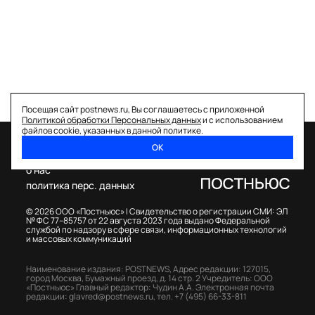
Посещая сайт postnews.ru, Вы соглашаетесь с приложенной
Политикой обработки Персональных данных
и с использованием
файлов cookie, указанных в данной политике.
ОК
спецпроекты
о нас
политика перс. данных
© 2026 ООО «Постньюс» |
Свидетельство о регистрации СМИ: ЭЛ
№ ФС 77–85757 от 22 августа 2023 года выдано Федеральной
службой по надзору в сфере связи, информационных технологий
и массовых коммуникаций
Наименование издания: POSTNEWS,
Адрес редакции: 127015,
город Москва, Бумажный проезд, д. 14 стр. 2
Учредитель: ООО
«Постньюс»
Главный редактор: Чудин А.А.
Электронная почта
редакции:
glavred@postnews.ru
,
тел.
+7 (495) 66-33-811