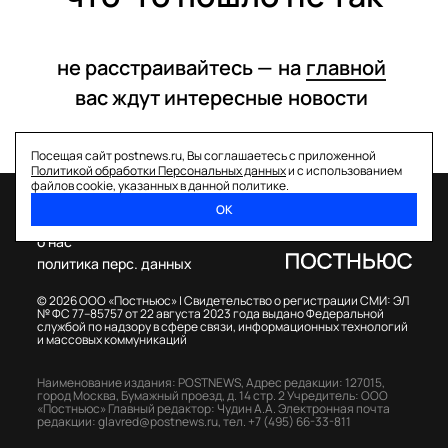
не расстраивайтесь —
на
главной
вас ждут интересные
новости
Посещая сайт postnews.ru, Вы соглашаетесь с приложенной
Политикой обработки Персональных данных
и с использованием
файлов cookie, указанных в данной политике.
ОК
спецпроекты
о нас
политика перс. данных
© 2026 ООО «Постньюс» |
Свидетельство о регистрации СМИ: ЭЛ
№ ФС 77–85757 от 22 августа 2023 года выдано Федеральной
службой по надзору в сфере связи, информационных технологий
и массовых коммуникаций
Наименование издания: POSTNEWS,
Адрес редакции: 127015,
город Москва, Бумажный проезд, д. 14 стр. 2
Учредитель: ООО
«Постньюс»
Главный редактор: Чудин А.А.
Электронная почта
редакции:
glavred@postnews.ru
,
тел.
+7 (495) 66-33-811