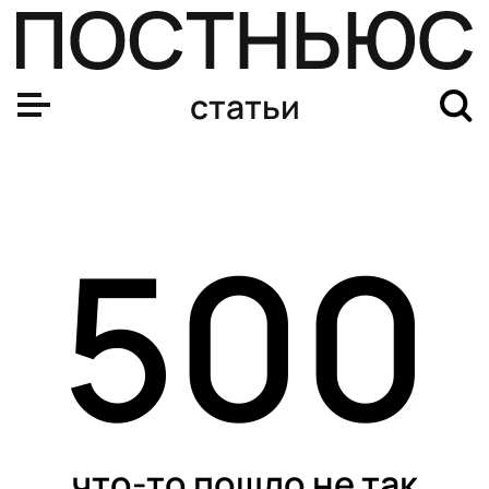
статьи
500
что-то пошло не так