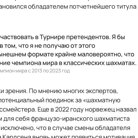
становился обладателем потчетнейшего титула
участвовать в Турнире претендентов. Я бы
в том, что я не получаю от этого
нынешнем формате крайне маловероятно, что
ание чемпиона мира в классических шахматах.
мпион мира с 2013 по 2023 год
ки зрения. По мнению многих экспертов,
 потенциальный поединок за «шахматную
ссмейстера. Еще в 2022 году норвежец назвал
 для себя французо-иранского шахматиста
 исключено, что в случае смены обладателя
 Карлсена вновь может появиться мотивация