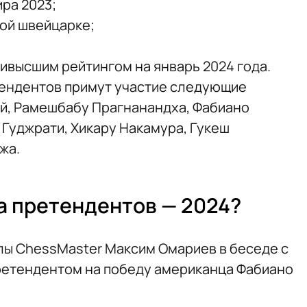
ира 2023;
шой швейцарке;
ивысшим рейтингом на январь 2024 года.
тендентов примут участие следующие
й, Рамешбабу Прагнанандха, Фабиано
 Гуджрати, Хикару Накамура, Гукеш
жа.
а претендентов — 2024?
лы ChessMaster Максим Омариев в беседе с
ретендентом на победу американца Фабиано