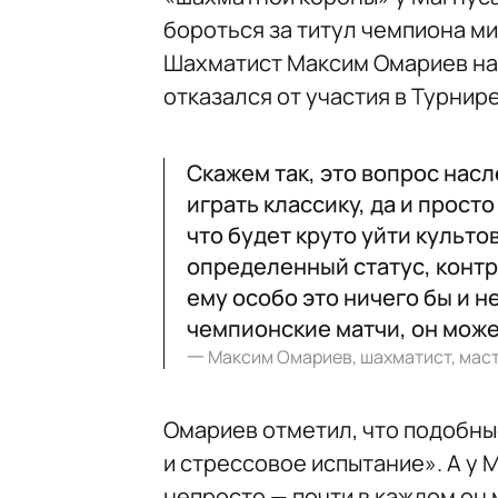
бороться за титул чемпиона ми
Шахматист Максим Омариев на
отказался от участия в Турнир
Скажем так, это вопрос насл
играть классику, да и прост
что будет круто уйти культ
определенный статус, контра
ему особо это ничего бы и не
чемпионские матчи, он может
一
Максим Омариев, шахматист, мас
Омариев отметил, что подобны
и стрессовое испытание». А у 
непросто — почти в каждом он 