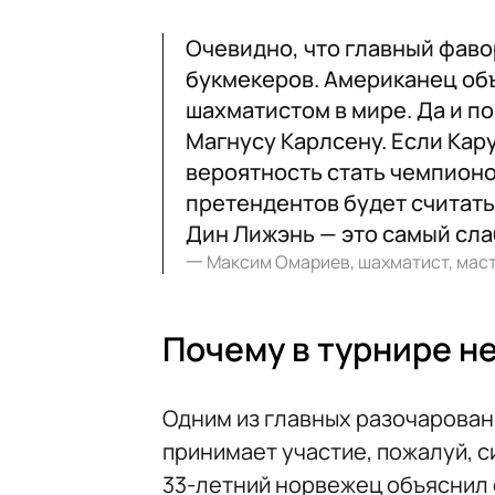
Очевидно, что главный фаво
букмекеров. Американец об
шахматистом в мире. Да и п
Магнусу Карлсену. Если Кар
вероятность стать чемпионо
претендентов будет считать
Дин Лижэнь — это самый сла
一
Максим Омариев, шахматист, мас
Почему в турнире н
Одним из главных разочаровани
принимает участие, пожалуй, 
33-летний норвежец объяснил