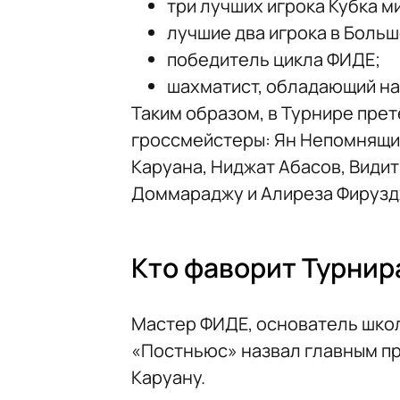
три лучших игрока Кубка м
лучшие два игрока в Боль
победитель цикла ФИДЕ;
шахматист, обладающий на
Таким образом, в Турнире пре
гроссмейстеры: Ян Непомнящи
Каруана, Ниджат Абасов, Видит
Доммараджу и Алиреза Фирузд
Кто фаворит Турнир
Мастер ФИДЕ, основатель шко
«Постньюс» назвал главным п
Каруану.