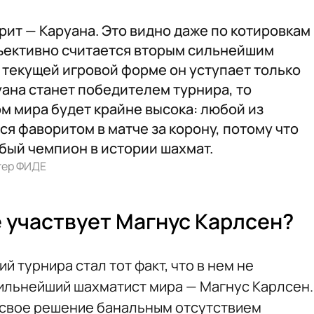
рит — Каруана. Это видно даже по котировкам
ъективно считается вторым сильнейшим
о текущей игровой форме он уступает только
уана станет победителем турнира, то
м мира будет крайне высока: любой из
ся фаворитом в матче за корону, потому что
бый чемпион в истории шахмат.
тер ФИДЕ
е участвует Магнус Карлсен?
й турнира стал тот факт, что в нем не
сильнейший шахматист мира — Магнус Карлсен.
 свое решение банальным отсутствием