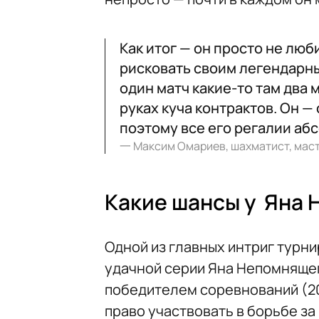
Как итог — он просто не люби
рисковать своим легендарным
один матч какие-то там два 
руках куча контрактов. Он 
поэтому все его регалии аб
一
Максим Омариев, шахматист, мас
Какие шансы у Яна 
Одной из главных интриг турн
удачной серии Яна Непомнящег
победителем соревнований (20
право участвовать в борьбе з