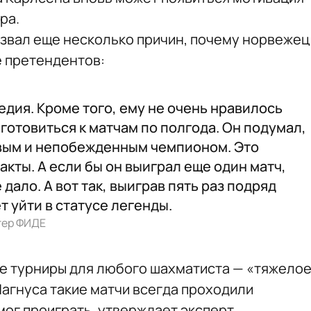
ра.
звал еще несколько причин, почему норвежец
е претендентов:
едия. Кроме того, ему не очень нравилось
о готовиться к матчам по полгода. Он подумал,
овым и непобежденным чемпионом. Это
кты. А если бы он выиграл еще один матч,
 дало. А вот так, выиграв пять раз подряд
 уйти в статусе легенды.
тер ФИДЕ
е турниры для любого шахматиста — «тяжело
Магнуса такие матчи всегда проходили
мог проиграть, утверждает эксперт.