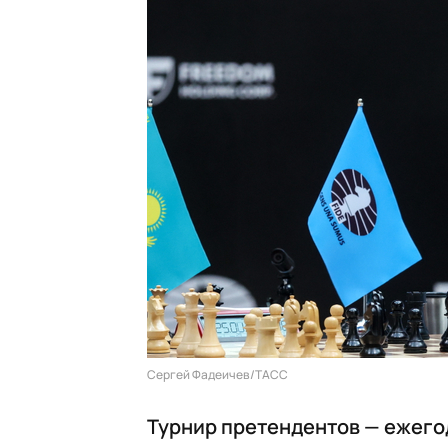
Сергей Фадеичев/ТАСС
Турнир претендентов — ежег