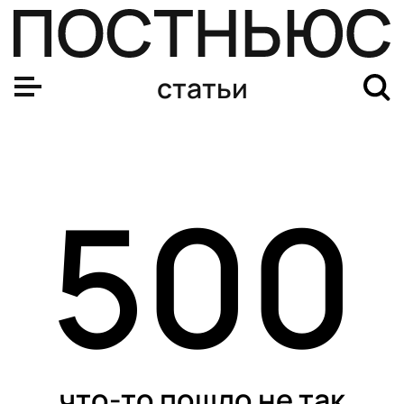
статьи
500
что-то пошло не так