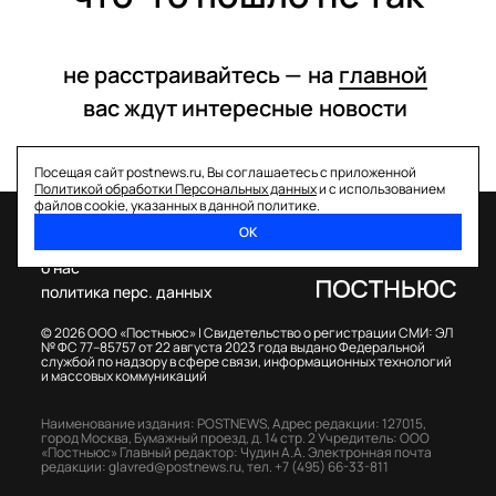
не расстраивайтесь —
на
главной
вас ждут интересные
новости
Посещая сайт postnews.ru, Вы соглашаетесь с приложенной
Политикой обработки Персональных данных
и с использованием
файлов cookie, указанных в данной политике.
ОК
спецпроекты
о нас
политика перс. данных
© 2026 ООО «Постньюс» |
Свидетельство о регистрации СМИ: ЭЛ
№ ФС 77–85757 от 22 августа 2023 года выдано Федеральной
службой по надзору в сфере связи, информационных технологий
и массовых коммуникаций
Наименование издания: POSTNEWS,
Адрес редакции: 127015,
город Москва, Бумажный проезд, д. 14 стр. 2
Учредитель: ООО
«Постньюс»
Главный редактор: Чудин А.А.
Электронная почта
редакции:
glavred@postnews.ru
,
тел.
+7 (495) 66-33-811