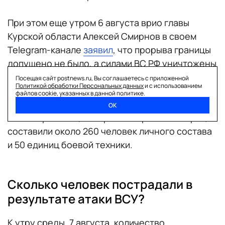
При этом еще утром 6 августа врио главы
Курской области Алексей Смирнов в своем
Telegram-канале
заявил
, что прорыва границы
допущено не было, а силами ВС РФ уничтожены
16 единиц техники. О том, какую именно
Посещая сайт postnews.ru, Вы соглашаетесь с приложенной
Политикой обработки Персональных данных
и с использованием
технику удалось уничтожить, чиновник не
файлов cookie, указанных в данной политике.
уточнил. По последней
информации
от
ОК
Минобороны РФ, потери ВСУ в рамках операции
составили около 260 человек личного состава
и 50 единиц боевой техники.
Сколько человек пострадали в
результате атаки ВСУ?
К утру среды, 7 августа, количество