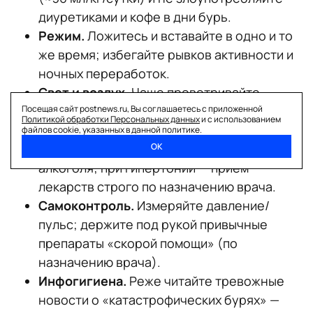
диуретиками и кофе в дни бурь.
Режим.
Ложитесь и вставайте в одно и то
же время; избегайте рывков активности и
ночных переработок.
Свет и воздух.
Чаще проветривайте,
делайте короткие прогулки, следите за
Посещая сайт postnews.ru, Вы соглашаетесь с приложенной
Политикой обработки Персональных данных
и с использованием
влажностью (40–60%).
файлов cookie, указанных в данной политике.
Питание.
Легкий ужин, меньше соли и
ОК
алкоголя; при гипертонии — прием
лекарств строго по назначению врача.
Самоконтроль.
Измеряйте давление/
пульс; держите под рукой привычные
препараты «скорой помощи» (по
назначению врача).
Инфогигиена.
Реже читайте тревожные
новости о «катастрофических бурях» —