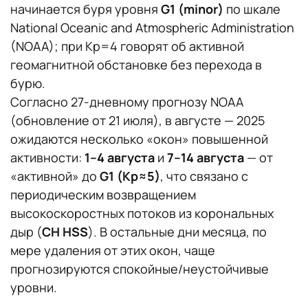
начинается буря уровня
G1 (minor)
по шкале
National Oceanic and Atmospheric Administration
(NOAA); при Kp=4 говорят об активной
геомагнитной обстановке без перехода в
бурю.
Согласно 27‑дневному прогнозу NOAA
(обновление от 21 июля), в августе — 2025
ожидаются несколько «окон» повышенной
активности:
1–4 августа
и
7–14 августа
— от
«активной» до
G1 (Kp≈5)
, что связано с
периодическим возвращением
высокоскоростных потоков из корональных
дыр (
CH HSS
). В остальные дни месяца, по
мере удаления от этих окон, чаще
прогнозируются спокойные/неустойчивые
уровни.