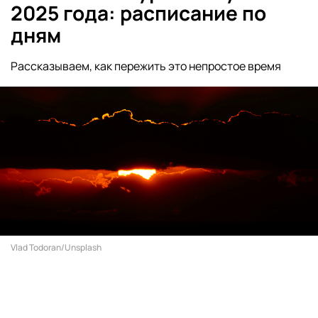
консультацией к неврологу,
2025 года: расписание по
психотерапевту или психиатру для
дням
подбора соответствующего лечения», —
заключил врач.
Рассказываем, как пережить это непростое время
Vlad Todoran/Unsplash