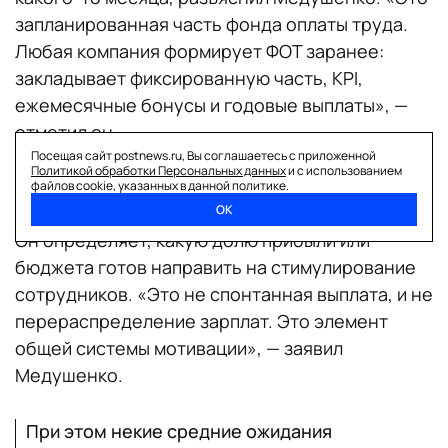
запланированная часть фонда оплаты труда.
Любая компания формирует ФОТ заранее:
закладывает фиксированную часть, KPI,
ежемесячные бонусы и годовые выплаты», —
отметил он.
Когда мы говорим о 13-й зарплате, речь идет
Посещая сайт postnews.ru, Вы соглашаетесь с приложенной
Политикой обработки Персональных данных
и с использованием
именно о переменной части мотивации,
файлов cookie, указанных в данной политике.
которую работодатель изначально планирует.
ОК
Он определяет, какую долю прибыли или
бюджета готов направить на стимулирование
сотрудников. «Это не спонтанная выплата, и не
перераспределение зарплат. Это элемент
общей системы мотивации», — заявил
Медушенко.
При этом некие средние ожидания