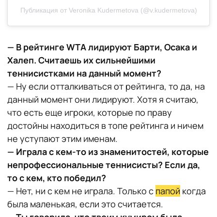
Публикация от Veronika Kudermetova (@v.kudermetova)
— В рейтинге WTA лидируют Барти, Осака и
Халеп. Считаешь их сильнейшими
теннисистками на данный момент?
— Ну если отталкиваться от рейтинга, то да, на
данный момент они лидируют. Хотя я считаю,
что есть еще игроки, которые по праву
достойны находиться в топе рейтинга и ничем
не уступают этим именам.
— Играла с кем-то из знаменитостей, которые
непрофессиональные теннисисты? Если да,
то с кем, кто победил?
— Нет, ни с кем не играла. Только с
папой
когда
была маленькая, если это считается.
— Ты говорила, что твоим кумиром была