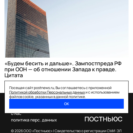
«Будем бесить и дальше». Зампостпреда РФ
при ООН — об отношении Запада к правде.
Цитата
Посещая сайт postnews.ru, Вы соглашаетесь с приложенной
Политикой обработки Персональных данных
и с использованием
файлов cookie, указанных в данной политике.
ОК
спецпроекты
о нас
политика перс. данных
© 2026 ООО «Постньюс» |
Свидетельство о регистрации СМИ: ЭЛ