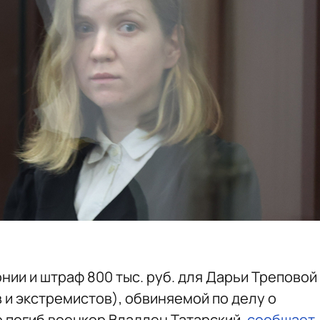
нии и штраф 800 тыс. руб. для Дарьи Треповой
 и экстремистов), обвиняемой по делу о
о погиб военкор Владлен Татарский,
сообщает