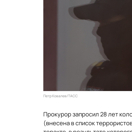
Петр Ковалев/ТАСС
Прокурор запросил 28 лет коло
(внесена в список террористов
теракте, в результате которог