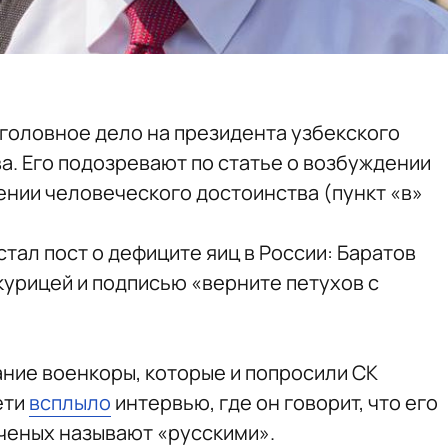
головное дело на президента узбекского
а. Его подозревают по статье о возбуждении
ении человеческого достоинства (пункт «в»
тал пост о дефиците яиц в России: Баратов
курицей и подписью «верните петухов с
ние военкоры, которые и попросили СК
ети
всплыло
интервью, где он говорит, что его
ученых называют «русскими».