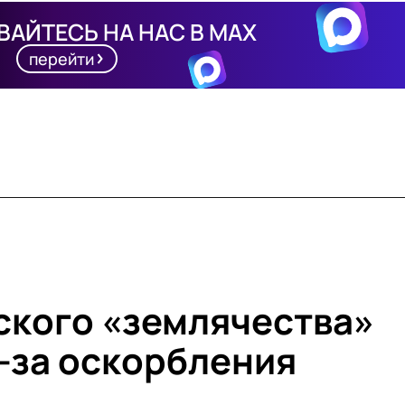
АЙТЕСЬ НА НАС В MAX
перейти
кского «землячества»
з-за оскорбления