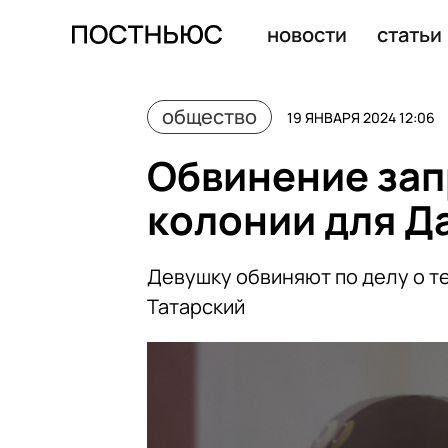
На главу узбекского «землячества» Баратова завели д
новости
статьи
общество
19 ЯНВАРЯ 2024 12:06
Обвинение зап
колонии для Д
Девушку обвиняют по делу о т
Татарский