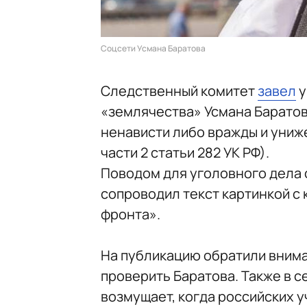
Соцсети Усмана Баратова
Следственный комитет
завел
у
«землячества» Усмана Баратов
ненависти либо вражды и униж
части 2 статьи 282 УК РФ).
Поводом для уголовного дела с
сопроводил текст картинкой с 
фронта».
На публикацию обратили внима
проверить Баратова. Также в с
возмущает, когда российских 