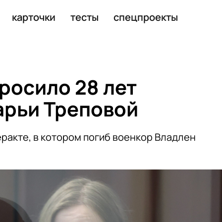
ело из-за мемов про СВО
карточки
тесты
спецпроекты
росило 28 лет
арьи Треповой
еракте, в котором погиб военкор Владлен