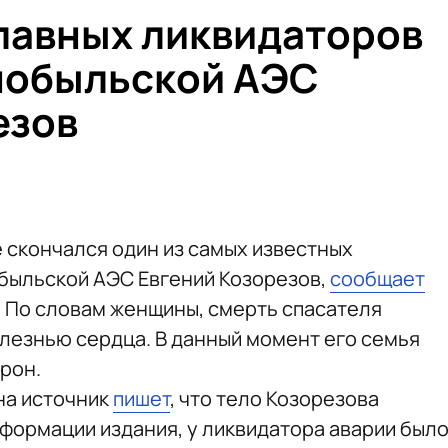
главных ликвидаторов
нобыльской АЭС
езов
ве скончался один из самых известных
быльской АЭС Евгений Козорезов,
сообщает
ь. По словам женщины, смерть спасателя
лезнью сердца. В данный момент его семья
рон.
на источник
пишет
, что тело Козорезова
нформации издания, у ликвидатора аварии был