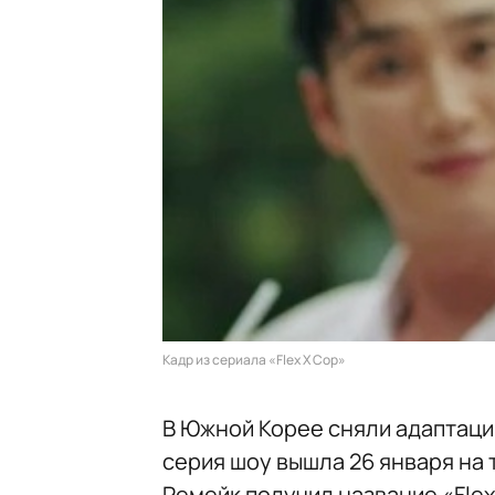
Кадр из сериала «Flex X Cop»
В Южной Корее сняли адаптац
серия шоу вышла 26 января на
Ремейк получил название «Flex