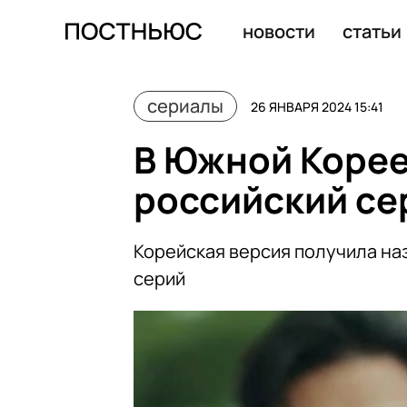
СК РФ установил место запуска ракеты, сбившей Ил-7
новости
статьи
сериалы
26 ЯНВАРЯ 2024 15:41
В Южной Корее
российский се
Корейская версия получила назв
серий