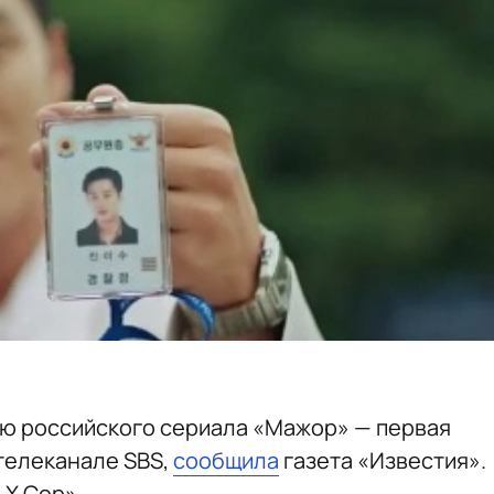
ию российского сериала «Мажор» — первая
 телеканале SBS,
сообщила
газета «Известия».
 X Cop».