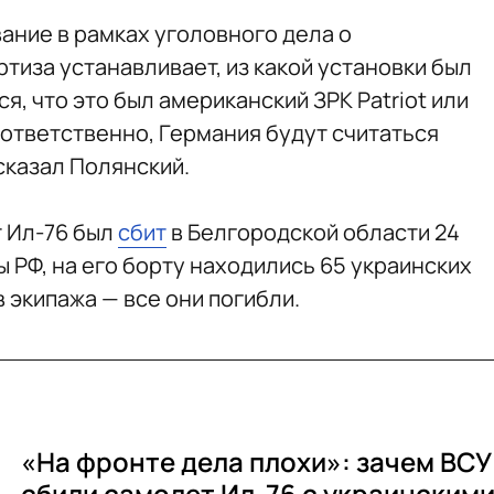
ание в рамках уголовного дела о
тиза устанавливает, из какой установки был
я, что это был американский ЗРК Patriot или
соответственно, Германия будут считаться
сказал Полянский.
 Ил-76 был
сбит
в Белгородской области 24
 РФ, на его борту находились 65 украинских
 экипажа — все они погибли.
«На фронте дела плохи»: зачем ВСУ
сбили самолет Ил-76 с украинским