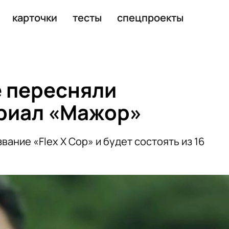
6 под Белгородом
карточки
тесты
спецпроекты
 пересняли
риал «Мажор»
ание «Flex X Cop» и будет состоять из 16