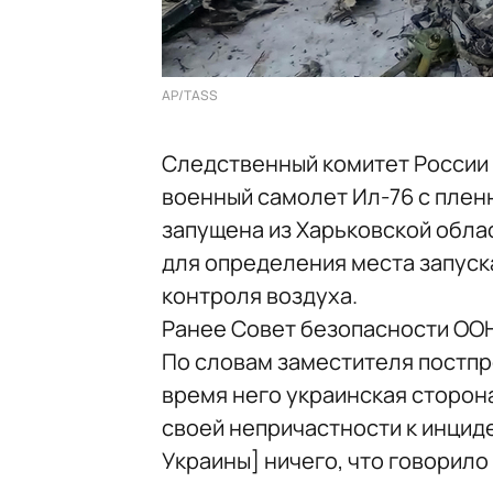
AP/TASS
Следственный комитет России (
военный самолет Ил-76 с плен
запущена из Харьковской обла
для определения места запус
контроля воздуха.
Ранее Совет безопасности ОО
По словам заместителя постпр
время него украинская сторона
своей непричастности к инциде
Украины] ничего, что говорило 