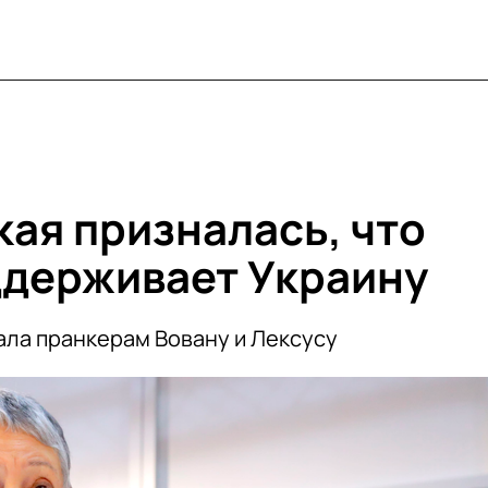
ая призналась, что
держивает Украину
ала пранкерам Вовану и Лексусу