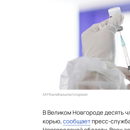
Afif Ramdhasuma/Unsplash
В Великом Новгороде десять ч
корью,
сообщает
пресс-служба
Новгородской области. Всех з