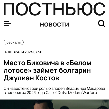
Место Милоша Биковича в «Белом лотосе» займет бол
новости
сериалы
07 ФЕВРАЛЯ 2024 07:26
Место Биковича в «Белом
лотосе» займет болгарин
Джулиан Костов
Он известен своей ролью злодея Владимира Макарова
в видеоигре 2023 года Call of Duty: Modern Warfare III