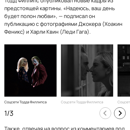
Тодд Филлипс опубликовал новые кадры из
предстоящей картины. «Надеюсь, ваш день
будет полон любви», — подписал он
публикацию с фотографиями Джокера (Хоакин
Феникс) и Харли Квин (Леди Гага).
Соцсети Тодда Филлипса
Соцсети Тодда Филлипса
Соцсет
1
/
3
Также, отвечая на вопрос из комментариев под