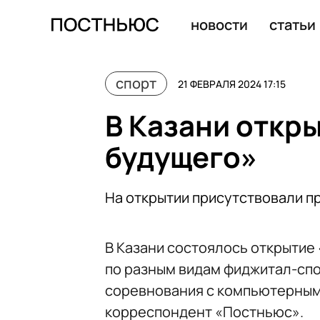
В Казани открылись «Игры будущего»
новости
статьи
спорт
21 ФЕВРАЛЯ 2024 17:15
В Казани откр
будущего»
На открытии присутствовали п
В Казани состоялось открытие
по разным видам фиджитал-сп
соревнования с компьютерными
корреспондент «Постньюс».