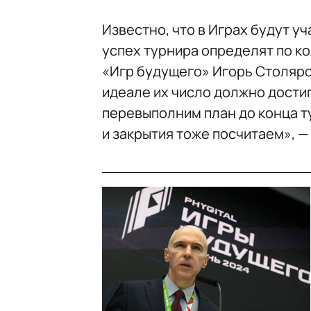
Известно, что в Играх будут уч
успех турнира определят по к
«Игр будущего» Игорь Столяр
идеале их число должно достиг
перевыполним план до конца т
и закрытия тоже посчитаем», — 