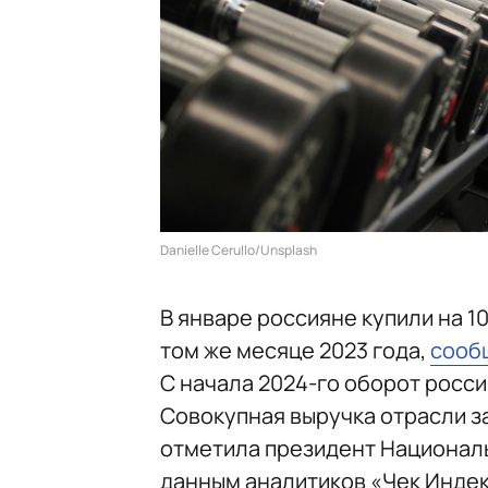
Danielle Cerullo/Unsplash
В январе россияне купили на 
том же месяце 2023 года,
сооб
С начала 2024-го оборот росси
Совокупная выручка отрасли за
отметила президент Национал
данным аналитиков «Чек Индек