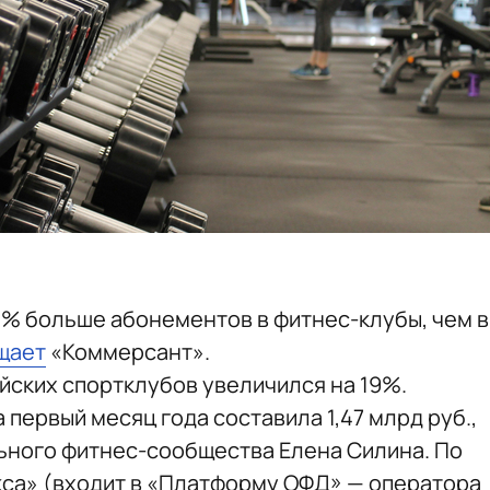
10% больше абонементов в фитнес-клубы, чем в
щает
«Коммерсант».
йских спортклубов увеличился на 19%.
 первый месяц года составила 1,47 млрд руб.,
ьного фитнес-сообщества Елена Силина. По
са» (входит в «Платформу ОФД» — оператора