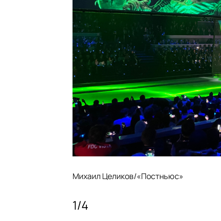
Михаил Целиков/«Постньюс»
1
/
4