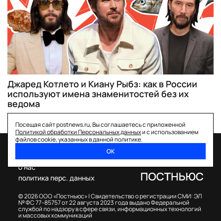
Джаред Котлето и Киану Рыбз: как в России
используют имена знаменитостей без их
ведома
Посещая сайт postnews.ru, Вы соглашаетесь с приложенной
Политикой обработки Персональных данных
и с использованием
файлов cookie, указанных в данной политике.
ОК
спецпроекты
о нас
политика перс. данных
© 2026 ООО «Постньюс» |
Свидетельство о регистрации СМИ: ЭЛ
№ ФС 77–85757 от 22 августа 2023 года выдано Федеральной
службой по надзору в сфере связи, информационных технологий
и массовых коммуникаций