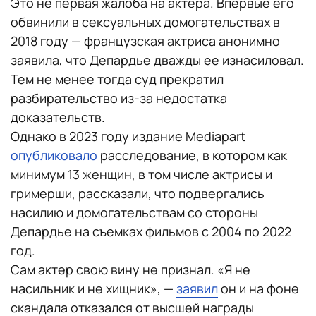
Это не первая жалоба на актера. Впервые его
обвинили в сексуальных домогательствах в
2018 году — французская актриса анонимно
заявила, что Депардье дважды ее изнасиловал.
Тем не менее тогда суд прекратил
разбирательство из-за недостатка
доказательств.
Однако в 2023 году издание Мediapart
опубликовало
расследование, в котором как
минимум 13 женщин, в том числе актрисы и
гримерши, рассказали, что подвергались
насилию и домогательствам со стороны
Депардье на съемках фильмов с 2004 по 2022
год.
Сам актер свою вину не признал. «Я не
насильник и не хищник», —
заявил
он и на фоне
скандала отказался от высшей награды