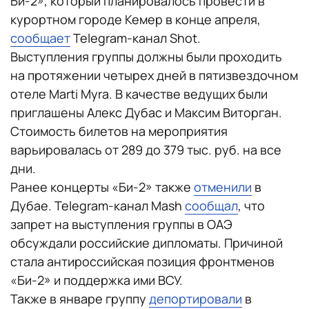
Би-2», который планировалось провести в
курортном городе Кемер в конце апреля,
сообщает
Telegram-канал Shot.
Выступления группы должны были проходить
на протяжении четырех дней в пятизвездочном
отеле Marti Myra. В качестве ведущих были
приглашены Алекс Дубас и Максим Виторган.
Стоимость билетов на мероприятия
варьировалась от 289 до 379 тыс. руб. на все
дни.
Ранее концерты «Би-2» также
отменили
в
Дубае. Telegram-канал Mash
сообщал
, что
запрет на выступления группы в ОАЭ
обсуждали российские дипломаты. Причиной
стала антироссийская позиция фронтменов
«Би-2» и поддержка ими ВСУ.
Также в январе группу
депортировали
в