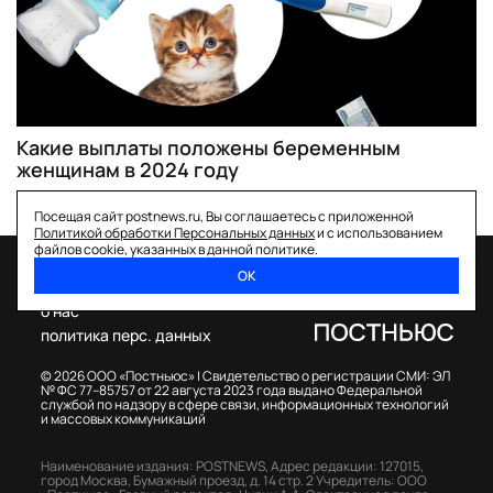
Какие выплаты положены беременным
женщинам в 2024 году
Посещая сайт postnews.ru, Вы соглашаетесь с приложенной
Политикой обработки Персональных данных
и с использованием
файлов cookie, указанных в данной политике.
ОК
спецпроекты
о нас
политика перс. данных
© 2026 ООО «Постньюс» |
Свидетельство о регистрации СМИ: ЭЛ
№ ФС 77–85757 от 22 августа 2023 года выдано Федеральной
службой по надзору в сфере связи, информационных технологий
и массовых коммуникаций
Наименование издания: POSTNEWS,
Адрес редакции: 127015,
город Москва, Бумажный проезд, д. 14 стр. 2
Учредитель: ООО